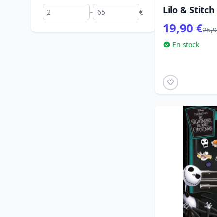
Lilo & Stitch
–
€
19,90 €
25,9
En stock