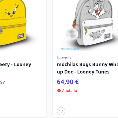
Loungefly
eety - Looney
mochilas Bugs Bunny Wha
up Doc - Looney Tunes
64,90 €
0 €
Agotado