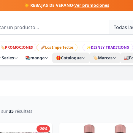
☀️ REBAJAS DE VERANO
·
Ver promociones
|
🏷
PROMOCIONES
🩹
Los Imperfectos
✨
DISNEY TRADITIONS
y Series
📚
manga
🎁
Catalogue
🏷️
Marcas
🏭
F
sur
35
résultats
-20%