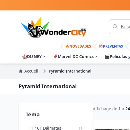
🔥
NOVEDADES
⏰
PREVENTAS
🏰
DISNEY
🦸
Marvel DC Comics
🎬
Películas 
Accueil
Pyramid International
Pyramid International
Affichage de
1
à
24
Tema
101 Dálmatas
(1)