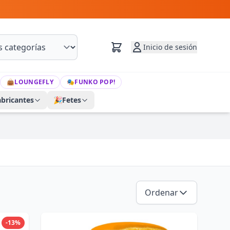
Inicio de sesión
👜
LOUNGEFLY
🎭
FUNKO POP!
abricantes
🎉
Fetes
Ordenar
-13%