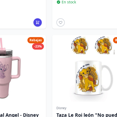
En stock
Rebajas
R
-23%
Disney
l Angel - Disney
Taza Le Roi león "No pue