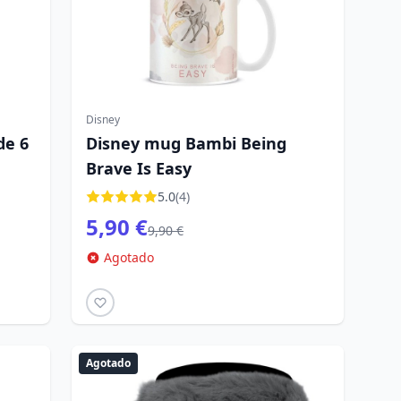
Disney
de 6
Disney mug Bambi Being
Brave Is Easy
5.0
(4)
5,90 €
9,90 €
Agotado
Agotado