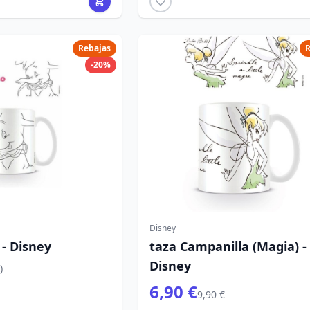
Rebajas
R
-20%
Disney
- Disney
taza Campanilla (Magia) -
Disney
)
6,90 €
9,90 €