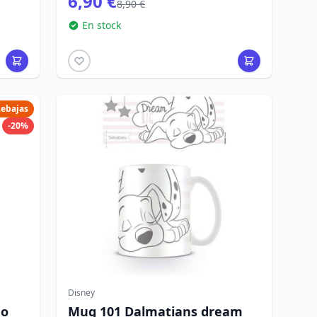
6,90 €
8,90 €
En stock
ebajas
-20%
Disney
do
Mug 101 Dalmatians dream