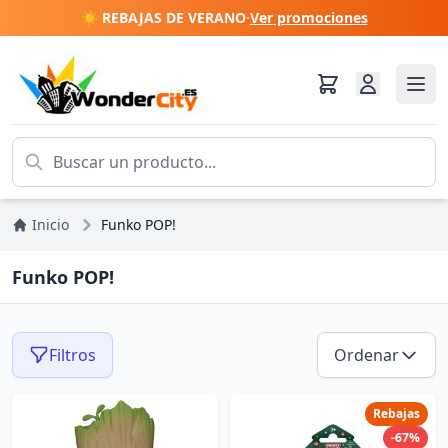
☀️ REBAJAS DE VERANO
·
Ver promociones
Inicio
Funko POP!
Funko POP!
Filtros
Ordenar
Rebajas
-67%