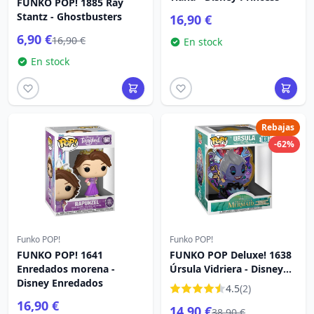
FUNKO POP! 1885 Ray
Stantz - Ghostbusters
16,90 €
6,90 €
16,90 €
En stock
En stock
Rebajas
-62%
Funko POP!
Funko POP!
FUNKO POP! 1641
FUNKO POP Deluxe! 1638
Enredados morena -
Úrsula Vidriera - Disney
Disney Enredados
Villains
4.5
(2)
16,90 €
14,90 €
38,90 €