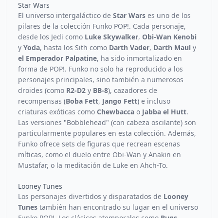
Star Wars
El universo intergaláctico de
Star Wars
es uno de los
pilares de la colección Funko POP!. Cada personaje,
desde los Jedi como
Luke Skywalker
,
Obi-Wan Kenobi
y
Yoda
, hasta los Sith como
Darth Vader
,
Darth Maul
y
el Emperador Palpatine
, ha sido inmortalizado en
forma de POP!. Funko no solo ha reproducido a los
personajes principales, sino también a numerosos
droides (como
R2-D2
y
BB-8
), cazadores de
recompensas (
Boba Fett
,
Jango Fett
) e incluso
criaturas exóticas como
Chewbacca
o
Jabba el Hutt
.
Las versiones "Bobblehead" (con cabeza oscilante) son
particularmente populares en esta colección. Además,
Funko ofrece sets de figuras que recrean escenas
míticas, como el duelo entre Obi-Wan y Anakin en
Mustafar, o la meditación de Luke en Ahch-To.
Looney Tunes
Los personajes divertidos y disparatados de
Looney
Tunes
también han encontrado su lugar en el universo
Funko POP!. Los clásicos atemporales como
Bugs