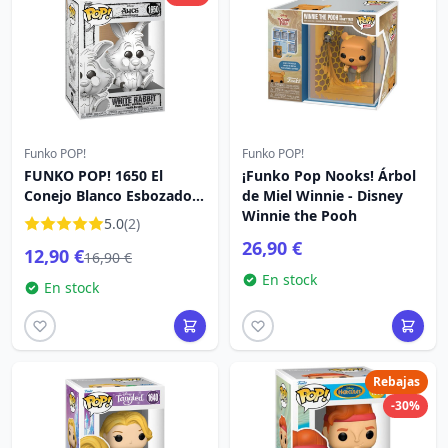
Funko POP!
Funko POP!
FUNKO POP! 1650 El
¡Funko Pop Nooks! Árbol
Conejo Blanco Esbozado -
de Miel Winnie - Disney
Disney Alicia en el País de
Winnie the Pooh
5.0
(2)
las Maravillas
26,90 €
12,90 €
16,90 €
En stock
En stock
Rebajas
-30%