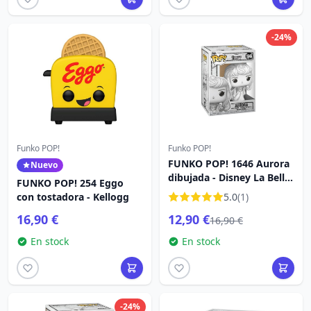
-24%
Funko POP!
Funko POP!
FUNKO POP! 1646 Aurora
Nuevo
dibujada - Disney La Bella
FUNKO POP! 254 Eggo
Durmiente
con tostadora - Kellogg
5.0
(1)
16,90 €
12,90 €
16,90 €
En stock
En stock
-24%