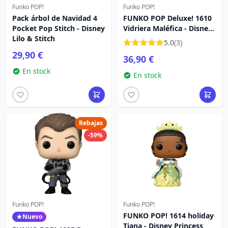
Funko POP!
Funko POP!
Pack árbol de Navidad 4
FUNKO POP Deluxe! 1610
Pocket Pop Stitch - Disney
Vidriera Maléfica - Disney
Lilo & Stitch
Villains
5.0
(3)
29,90 €
36,90 €
En stock
En stock
Rebajas
-59%
Funko POP!
Funko POP!
FUNKO POP! 1614 holiday
Nuevo
Tiana - Disney Princess