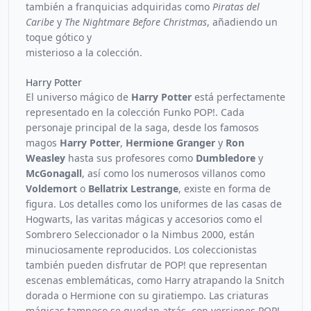
también a franquicias adquiridas como
Piratas del
Caribe
y
The Nightmare Before Christmas
, añadiendo un
toque gótico y
misterioso a la colección.
Harry Potter
El universo mágico de
Harry Potter
está perfectamente
representado en la colección Funko POP!. Cada
personaje principal de la saga, desde los famosos
magos
Harry Potter
,
Hermione Granger
y
Ron
Weasley
hasta sus profesores como
Dumbledore
y
McGonagall
, así como los numerosos villanos como
Voldemort
o
Bellatrix Lestrange
, existe en forma de
figura. Los detalles como los uniformes de las casas de
Hogwarts, las varitas mágicas y accesorios como el
Sombrero Seleccionador o la Nimbus 2000, están
minuciosamente reproducidos. Los coleccionistas
también pueden disfrutar de POP! que representan
escenas emblemáticas, como Harry atrapando la Snitch
dorada o Hermione con su giratiempo. Las criaturas
mágicas tampoco se quedan atrás, con versiones POP!