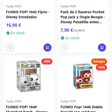
Funko POP!
Funko POP!
FUNKO POP! 1642 Flynn -
Pack de 2 llaveros Pocket
Disney Enredados
Pop Jack y Oogie Boogie -
Disney Pesadilla antes
16,90 €
Navidad
7,90 €
15,90 €
En stock
En stock
-36%
Rebajas
-30%
Funko POP!
Funko POP!
FUNKO POP! 1649
FUNKO Pop! 1446 Diablo
Sketched Patch - Disney
Donald con calabaza -