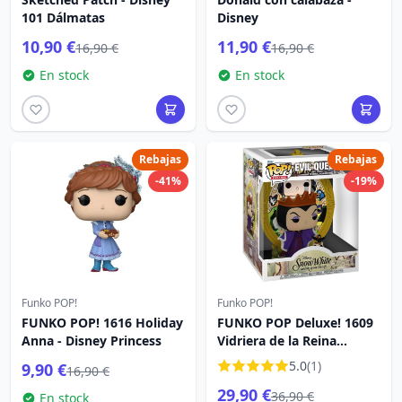
101 Dálmatas
Disney
10,90 €
11,90 €
16,90 €
16,90 €
En stock
En stock
Rebajas
Rebajas
-41%
-19%
Funko POP!
Funko POP!
FUNKO POP! 1616 Holiday
FUNKO POP Deluxe! 1609
Anna - Disney Princess
Vidriera de la Reina
Malvada - Disney Villains
5.0
(1)
9,90 €
16,90 €
29,90 €
36,90 €
En stock