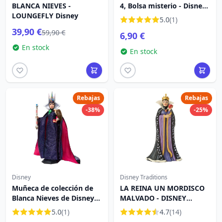
BLANCA NIEVES -
4, Bolsa misterio - Disney
LOUNGEFLY Disney
Villains
5.0
(1)
39,90 €
59,90 €
6,90 €
En stock
En stock
Rebajas
Rebajas
-38%
-25%
Disney
Disney Traditions
Muñeca de colección de
LA REINA UN MORDISCO
Blanca Nieves de Disney
MALVADO - DISNEY
2025 La Reina Malvada
TRADITIONS
5.0
(1)
4.7
(14)