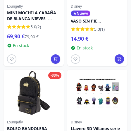
Loungefly
Disney
MINI MOCHILA CABAÑA
Nuevo
DE BLANCA NIEVES -
VASO SIN PIE
LOUNGEFLY DISNEY
5.0
(2)
BLANCANIEVES «Y
5.0
(1)
FUERON FELICES PARA
69,90 €
79,90 €
14,90 €
SIEMPRE» - DISNEY
LOLITA
En stock
En stock
-33%
Loungefly
Disney
BOLSO BANDOLERA
Llavero 3D Villanos serie