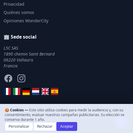
Privacidad
Quiénes somos
Opiniones WonderCity
🏢 Sede social
L5C SAS
1890 chemin Saint Bernard
06220 Vallauris
Francia
Facebook
Instagram
🍪 Cookies —
Este sitio utiliza cookies para medir la audiencia y, con su
consentimiento, evaluar nuestras campañas publicitarias. Su elección se
© 2011–2026 WonderCity. Todos los derechos reservados.
conserva durante 1 año.
Personalizar
Rechazar
Aceptar