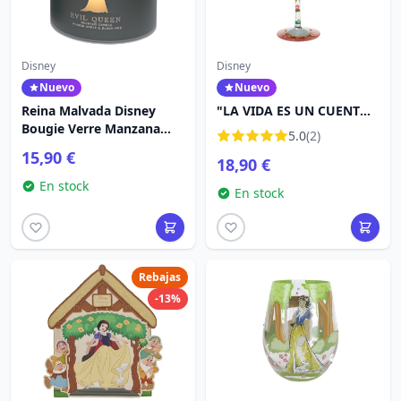
Disney
Disney
Nuevo
Nuevo
Reina Malvada Disney
"LA VIDA ES UN CUENTO
Bougie Verre Manzana
DE HADAS" COPA DE VINO
5.0
(2)
Venenosa e Iris Negro
DE BLANCA NIEVES -
15,90 €
18,90 €
DISNEY LOLITA
En stock
En stock
Rebajas
-13%