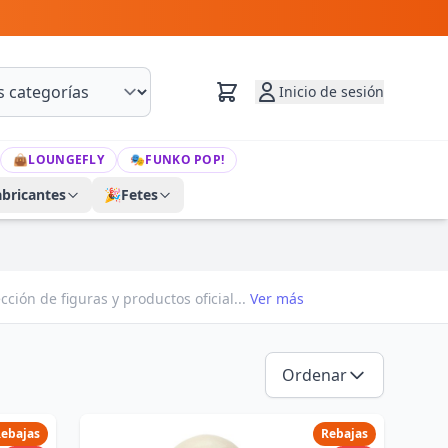
Inicio de sesión
👜
LOUNGEFLY
🎭
FUNKO POP!
abricantes
🎉
Fetes
ión de figuras y productos oficial...
Ver más
Ordenar
ebajas
Rebajas