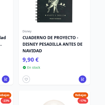
Disney
dad
CUADERNO DE PROYECTO -
DISNEY PESADILLA ANTES DE
NAVIDAD
9,90 €
En stock
ebajas
Rebajas
-23%
-17%