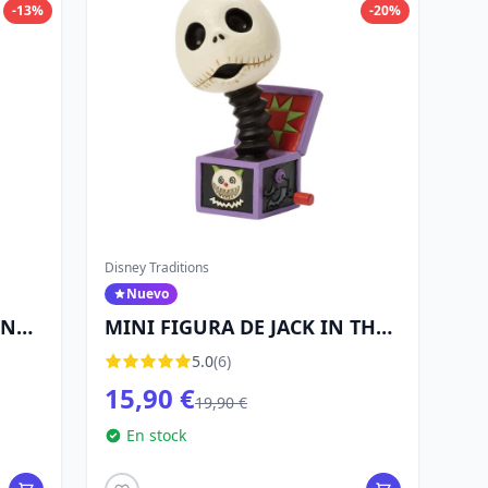
-13%
-20%
Disney Traditions
Nuevo
ON
MINI FIGURA DE JACK IN THE
BOX - DISNEY TRADITIONS
5.0
(6)
15,90 €
19,90 €
En stock