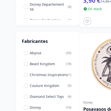
3,90 €
11,90 
Disney Departement
(9)
Imanes
(1)
En stock
56
Huchas
(2)
Disney Enchanting
(2)
Tazas grandes
(21)
Disney Grand Jester
(7)
Cascanueces
(3)
Fabricantes
Disney Miss Mindy
(11)
Portalápices
(2)
Disney Showcase
Abysse
(30)
(25)
Marcos de fotos
(3)
Disney Traditions
Beast Kingdom
(36)
(18)
Bolas de nieve
(6)
Funko POP!
Christmas Inspirations
(31)
(1)
Artículos De
(14)
Papelería
Loungefly
Couture Kingdom
(50)
(5)
Teteras
(2)
Mastercraft
Diamond Select Toys
(2)
(4)
Disney
Mini Egg Attack
Disney
(16)
(7)
Posavasos d