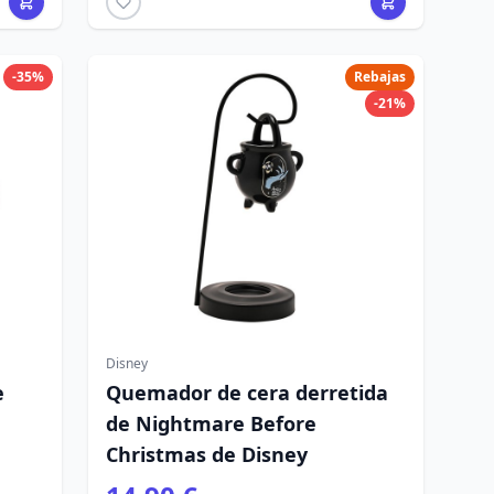
-35%
Rebajas
-21%
Disney
e
Quemador de cera derretida
de Nightmare Before
Christmas de Disney