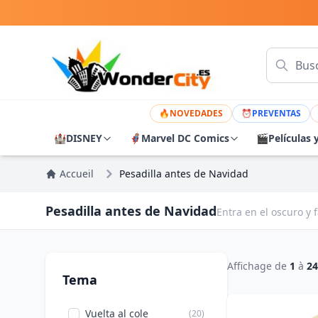
🔥
NOVEDADES
⏰
PREVENTAS
🏰
DISNEY
🦸
Marvel DC Comics
🎬
Películas 
Accueil
Pesadilla antes de Navidad
Pesadilla antes de Navidad
Entra en el oscuro y
Affichage de
1
à
24
Tema
Vuelta al cole
(20)