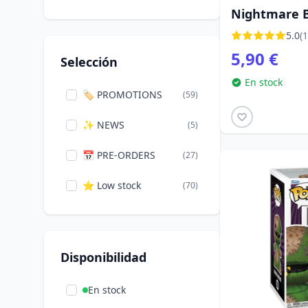
Nightmare B
Enesco
(106)
5.0
(1
Erik
(2)
5,90 €
Selección
Funko
(80)
En stock
🏷️ PROMOTIONS
(59)
Half Moon Bay
(3)
✨ NEWS
(5)
Iron Studios
(2)
📅 PRE-ORDERS
(27)
Loungefly
(50)
⭐ Low stock
(70)
Medicom
(6)
Paladone
(3)
Disponibilidad
Pyramid International
(3)
En stock
Quantum Mechanix
(3)