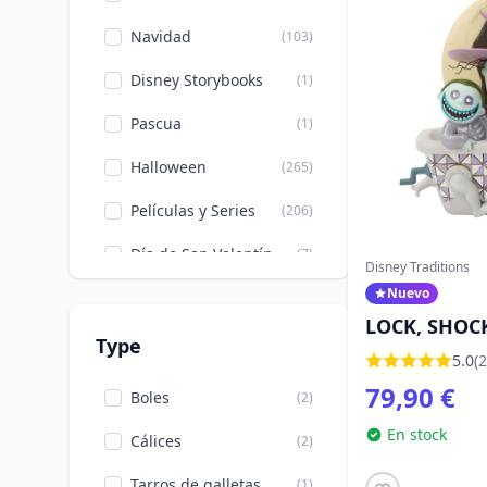
Navidad
(103)
Disney Storybooks
(1)
Pascua
(1)
Halloween
(265)
Películas y Series
(206)
Día de San Valentín
(7)
Disney Traditions
Nuevo
LOCK, SHOCK
Type
BAÑERA - D
5.0
(2
79,90 €
Boles
(2)
En stock
Cálices
(2)
Tarros de galletas
(1)