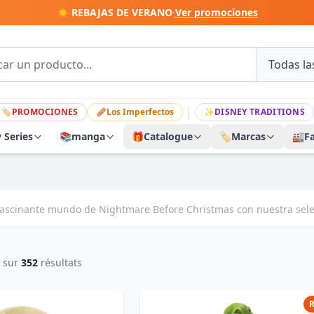
☀️ REBAJAS DE VERANO
·
Ver promociones
|
🏷
PROMOCIONES
🩹
Los Imperfectos
✨
DISNEY TRADITIONS
y Series
📚
manga
🎁
Catalogue
🏷️
Marcas
🏭
F
 fascinante mundo de Nightmare Before Christmas con nuestra selecc
sur
352
résultats
R