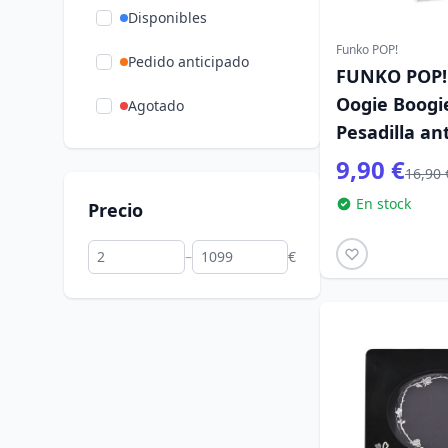
Disponibles
Widdop
(25)
Funko POP!
Pedido anticipado
FUNKO POP!
Oogie Boogie
Agotado
Pesadilla an
9,90 €
16,90 
En stock
Precio
–
€