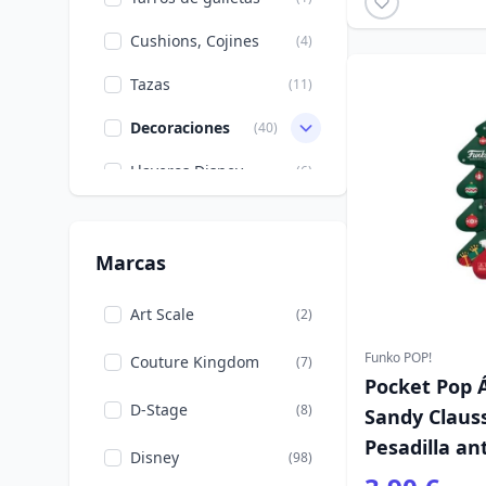
Cushions, Cojines
(4)
Tazas
(11)
Decoraciones
(40)
Llaveros Disney
(6)
Pines Disney
(9)
Vajilla Disney
(28)
Marcas
Felpudos
(1)
Art Scale
(2)
Moda
(45)
Funko POP!
Couture Kingdom
(7)
Pocket Pop 
Figuras
(167)
D-Stage
(8)
Sandy Clauss
Vasos
(3)
Pesadilla an
Disney
(98)
Importación EE UU
(5)