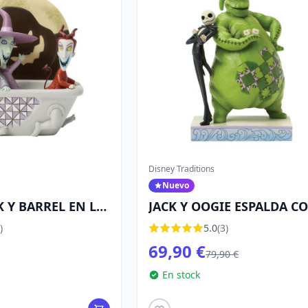
Disney Traditions
Nuevo
 Y BARREL EN LA
JACK Y OOGIE ESPALDA C
ISNEY TRADITIONS
ESPALDA - DISNEY
)
5.0
(3)
TRADITIONS
69,90 €
79,90 €
En stock