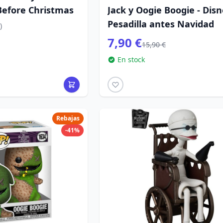
efore Christmas
Jack y Oogie Boogie - Dis
Pesadilla antes Navidad
)
7,90 €
15,90 €
En stock
Rebajas
-41%