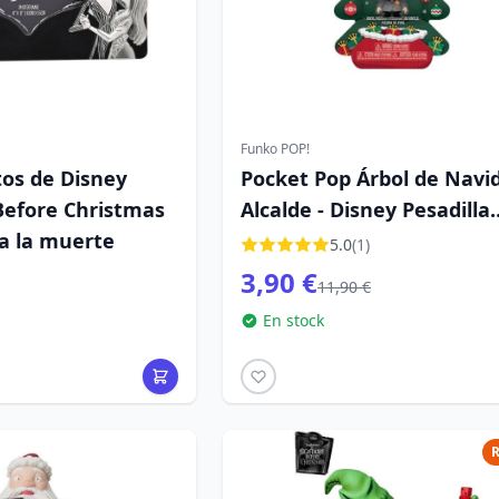
Funko POP!
tos de Disney
Pocket Pop Árbol de Navi
efore Christmas
Alcalde - Disney Pesadilla
a la muerte
antes Navidad
5.0
(1)
3,90 €
11,90 €
En stock
R