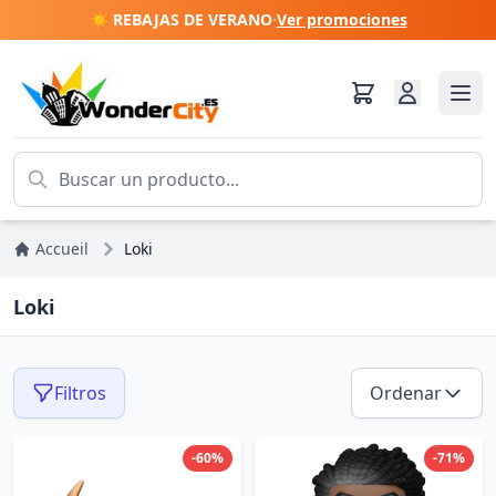
☀️ REBAJAS DE VERANO
·
Ver promociones
Accueil
Loki
Loki
Filtros
Ordenar
-60%
-71%