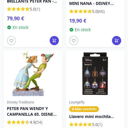
BRILLANTE PETER PAN -
MINI NANA - DISNEY
DISNEY LOUNGEFLY
5.0
(1)
TRADITIONS
5.0
(66)
79,90 €
19,90 €
En stock
En stock
Disney Traditions
Loungefly
PETER PAN WENDY Y
Más vendido
CAMPANILLA 65. DISNEY
Llavero mini mochila
TRADITIONS
4.9
(54)
misterio de los villanos -
5.0
(1)
Disney Loungefly