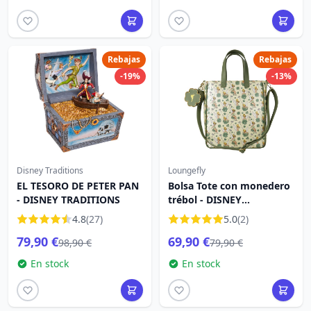
Rebajas
Rebajas
-19%
-13%
Disney Traditions
Loungefly
EL TESORO DE PETER PAN
Bolsa Tote con monedero
- DISNEY TRADITIONS
trébol - DISNEY
LOUNGEFLY Tinkerbell 4
4.8
(27)
5.0
(2)
79,90 €
69,90 €
98,90 €
79,90 €
En stock
En stock