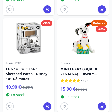
-36%
Rebajas
-20%
Funko POP!
Disney Britto
FUNKO POP! 1649
MINI LUCKY (CAJA DE
Sketched Patch - Disney
VENTANA) - DISNEY
101 Dálmatas
BRITTO
5.0
(3)
10,90 €
16,90 €
15,90 €
19,90 €
En stock
En stock