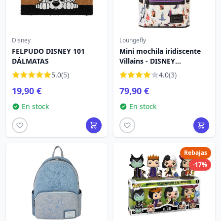
Disney
Loungefly
FELPUDO DISNEY 101
Mini mochila iridiscente
DÁLMATAS
Villains - DISNEY
LOUNGEFLY
5.0
(5)
4.0
(3)
19,90 €
79,90 €
En stock
En stock
Rebajas
-17%