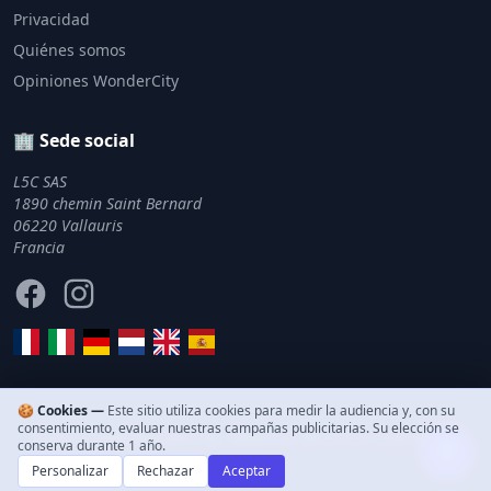
Privacidad
Quiénes somos
Opiniones WonderCity
🏢 Sede social
L5C SAS
1890 chemin Saint Bernard
06220 Vallauris
Francia
Facebook
Instagram
🍪 Cookies —
Este sitio utiliza cookies para medir la audiencia y, con su
consentimiento, evaluar nuestras campañas publicitarias. Su elección se
© 2011–2026 WonderCity. Todos los derechos reservados.
conserva durante 1 año.
Personalizar
Rechazar
Aceptar