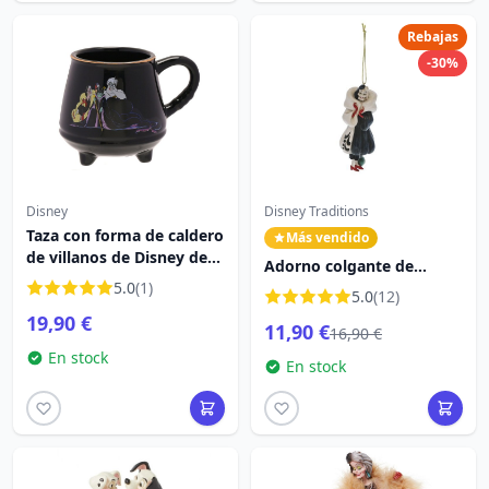
Rebajas
-30%
Disney
Disney Traditions
Taza con forma de caldero
Más vendido
de villanos de Disney de
Adorno colgante de
400 ml
5.0
(1)
Cruella - DISNEY
5.0
(12)
TRADITIONS
19,90 €
11,90 €
16,90 €
En stock
En stock