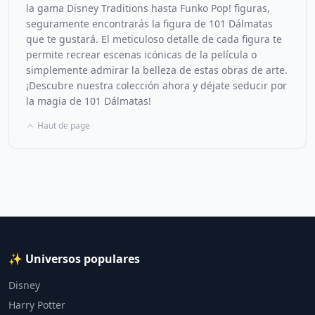
la gama Disney Traditions hasta Funko Pop! figuras,
seguramente encontrarás la figura de 101 Dálmatas
que te gustará. El meticuloso detalle de cada figura te
permite recrear escenas icónicas de la película o
simplemente admirar la belleza de estas obras de arte.
¡Descubre nuestra colección ahora y déjate seducir por
la magia de 101 Dálmatas!
Haut de page
✨ Universos populares
Disney
Harry Potter