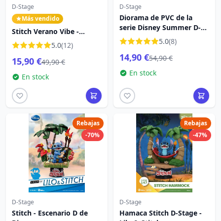
D-Stage
D-Stage
Diorama de PVC de la
Más vendido
serie Disney Summer D-
Stitch Verano Vibe -
Stage Stitch Surf de 15 cm
Disney D-Stage
5.0
(8)
5.0
(12)
14,90 €
54,90 €
15,90 €
49,90 €
En stock
En stock
Rebajas
Rebajas
-70%
-47%
D-Stage
D-Stage
Stitch - Escenario D de
Hamaca Stitch D-Stage -