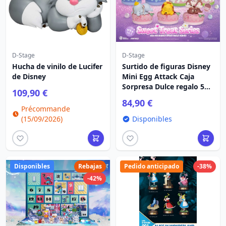
D-Stage
D-Stage
Hucha de vinilo de Lucifer
Surtido de figuras Disney
de Disney
Mini Egg Attack Caja
Sorpresa Dulce regalo 5
109,90 €
cm (6)
84,90 €
Précommande
(15/09/2026)
Disponibles
Disponibles
Rebajas
Pedido anticipado
-38%
-42%