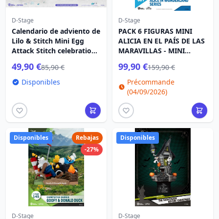
D-Stage
D-Stage
Calendario de adviento de
PACK 6 FIGURAS MINI
Lilo & Stitch Mini Egg
ALICIA EN EL PAÍS DE LAS
Attack Stitch celebration
MARAVILLAS - MINI
Figura Set (Galleta) 10 cm
DISNEY D-STAGE
49,90 €
99,90 €
85,90 €
159,90 €
Disponibles
Précommande
(04/09/2026)
Disponibles
Rebajas
Disponibles
-27%
D-Stage
D-Stage