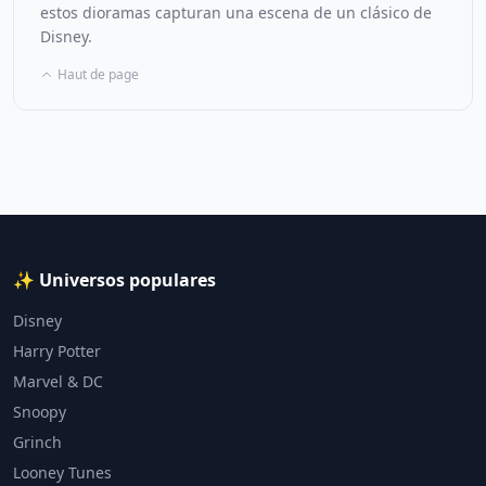
estos dioramas capturan una escena de un clásico de
Disney.
Haut de page
✨ Universos populares
Disney
Harry Potter
Marvel & DC
Snoopy
Grinch
Looney Tunes