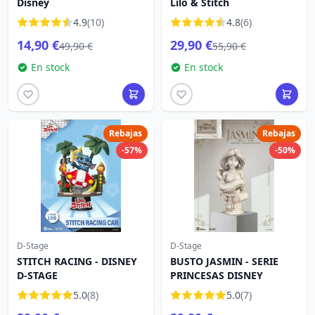
Disney
Lilo & Stitch
4.9
(10)
4.8
(6)
14,90 €
29,90 €
49,90 €
55,90 €
En stock
En stock
Rebajas
Rebajas
-57%
-50%
D-Stage
D-Stage
STITCH RACING - DISNEY
BUSTO JASMIN - SERIE
D-STAGE
PRINCESAS DISNEY
5.0
(8)
5.0
(7)