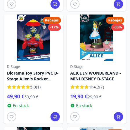
Rebajas
Rebajas
-17%
-33%
D-Stage
D-Stage
Diorama Toy Story PVC D-
ALICE IN WONDERLAND -
Stage Alien's Rocket
MINI DISNEY D-STAGE
Edición Deluxe 15 cm
5.0
(1)
4.3
(7)
49,90 €
19,90 €
59,90 €
29,90 €
En stock
En stock