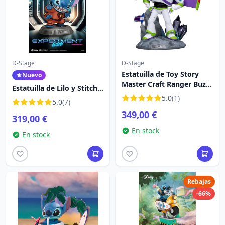
D-Stage
D-Stage
Estatuilla de Toy Story
Nuevo
Master Craft Ranger Buzz
Estatuilla de Lilo y Stitch
Lightyear 34 cm - Disney
Master Craft Experiment
5.0
(1)
5.0
(7)
Pixar Mastercraft
626 39 cm - Disney
349,00 €
319,00 €
Mastercraft
En stock
En stock
Rebajas
-66%