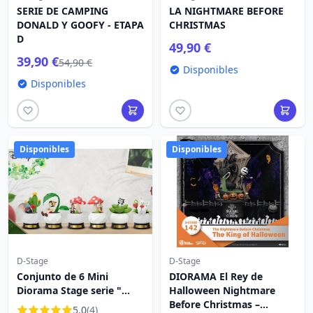
SERIE DE CAMPING
LA NIGHTMARE BEFORE
DONALD Y GOOFY - ETAPA
CHRISTMAS
D
49,90 €
39,90 €
54,90 €
Disponibles
Disponibles
Disponibles
Disponibles
D-Stage
D-Stage
Conjunto de 6 Mini
DIORAMA El Rey de
Diorama Stage serie "
Halloween Nightmare
"Plantas de bolsillo" " -
Before Christmas –
5.0
(4)