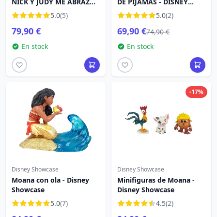
NICK Y JUDY ME ABRAZAN
DE PIJAMAS - DISNEY
- DISNEY SHOWCASE
SHOWCASE
5.0
(5)
5.0
(2)
79,90 €
69,90 €
74,90 €
En stock
En stock
-17%
Disney Showcase
Disney Showcase
Moana con ola - Disney
Minifiguras de Moana -
Showcase
Disney Showcase
5.0
(7)
4.5
(2)