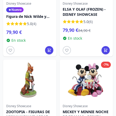
Disney Showcase
Disney Showcase
ELSA Y OLAF (FROZEN) -
Nuevo
DISNEY SHOWCASE
Figura de Nick Wilde y
Judy Hopps – Zootopia -
5.0
(6)
5.0
(4)
Colección Disney
79,90 €
84,90 €
79,90 €
Showcase
En stock
En stock
-7%
Disney Showcase
Disney Showcase
ZOOTOPIA - FIGURAS DE
MICKEY Y MINNIE NOCHE