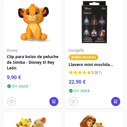
Disney
Loungefly
Clip para bolso de peluche
Más vendido
de Simba - Disney El Rey
Llavero mini mochila
León
misterio de los villanos -
5.0
(1)
Disney Loungefly
9,90 €
22,90 €
En stock
En stock