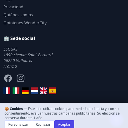
Privacidad
Quiénes somos
Opiniones WonderCity
🏢 Sede social
L5C SAS
1890 chemin Saint Bernard
06220 Vallauris
Francia
Facebook
Instagram
🍪 Cookies —
Este sitio utiliza cookies para medir la audiencia y, con su
consentimiento, evaluar nuestras campañas publicitarias. Su elección se
© 2011–2026 WonderCity. Todos los derechos reservados.
conserva durante 1 año.
Personalizar
Rechazar
Aceptar