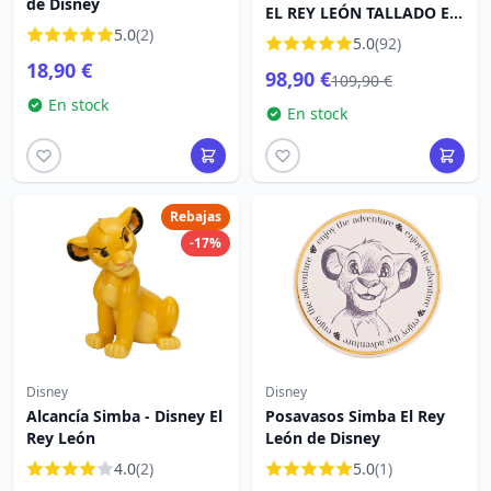
de Disney
EL REY LEÓN TALLADO EN
5.0
(2)
PIEDRA - DISNEY
5.0
(92)
TRADITIONS
18,90 €
98,90 €
109,90 €
En stock
En stock
Rebajas
-17%
Disney
Disney
Alcancía Simba - Disney El
Posavasos Simba El Rey
Rey León
León de Disney
4.0
(2)
5.0
(1)