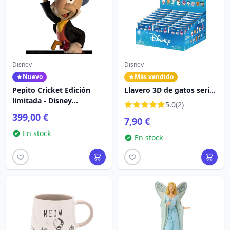
Disney
Disney
Nuevo
Más vendido
Pepito Cricket Edición
Llavero 3D de gatos serie
limitada - Disney
69, bolsa misterio - Disney
5.0
(2)
Fariboles
399,00 €
7,90 €
En stock
En stock