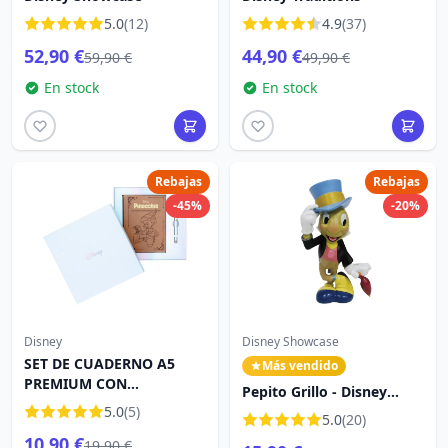
5.0
(12)
4.9
(37)
52,90 €
44,90 €
59,90 €
49,90 €
En stock
En stock
Rebajas
Rebajas
-45%
-20%
Disney
Disney Showcase
SET DE CUADERNO A5
Más vendido
PREMIUM CON
Pepito Grillo - Disney
BOLIGRAFO - DISNEY
5.0
(5)
Showcase Pinocho
5.0
(20)
PINOCHO
10,90 €
19,90 €