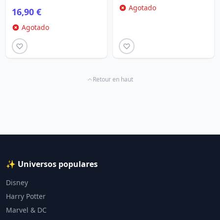
Agotado
16,90 €
Agotado
Retour en haut
✨ Universos populares
Disney
Harry Potter
Marvel & DC