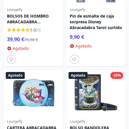
Loungefly
Loungefly
BOLSOS DE HOMBRO
Pin de esmalte de caja
ABRACADABRA
sorpresa Disney
CAULDRON WINIFRED
Abracadabra Tarot surtido
5.0
(1)
SANDERSON - DISNEY
9,90 €
39,90 €
LOUNGEFLY
79,90 €
Agotado
Agotado
Agotado
Agotado
-25%
Loungefly
Loungefly
CARTERA ABRACADABRA
BOLSO BANDOLERA