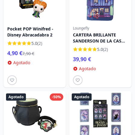
Loungefly
Pocket POP Winifred -
Disney Abracadabra 2
CARTERA BRILLANTE
SANDERSON DE LA CASA
5.0
(2)
DE LAS HERMANAS
5.0
(2)
4,90 €
ABRACADABRA - DISNEY
7,90 €
39,90 €
LOUNGEFLY
Agotado
Agotado
Agotado
-50%
Agotado