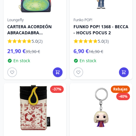
Loungefly
Funko POP!
CARTERA ACORDEÓN
FUNKO POP! 1368 - BECCA
ABRACADABRA
- HOCUS POCUS 2
HERMANAS SANDERSON
5.0
(2)
5.0
(3)
CAULDRON GLOW -
21,90 €
6,90 €
DISNEY LOUNGEFLY
39,90 €
16,90 €
En stock
En stock
-37%
Rebajas
-40%