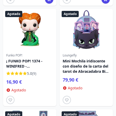
Agotado
Agotado
Funko POP!
Loungefly
¡ FUNKO POP! 1374 -
Mini Mochila iridiscente
WINIFRED -
con diseño de la carta del
ABRACADABRA 2
tarot de Abracadabra Binx
5.0
(9)
- DISNEY LOUNGEFLY
79,90 €
16,90 €
Agotado
Agotado
Agotado
Agotado