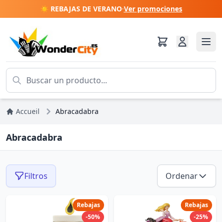
☀️ REBAJAS DE VERANO
·
Ver promociones
Accueil
Abracadabra
Abracadabra
Filtros
Ordenar
Rebajas
Rebajas
-50%
-25%