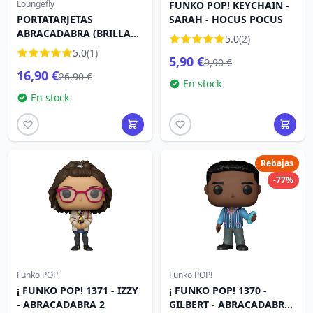
Loungefly
FUNKO POP! KEYCHAIN -
PORTATARJETAS
SARAH - HOCUS POCUS
ABRACADABRA (BRILLA
5.0
(2)
EN LA OSCURIDAD) -
5.0
(1)
5,90 €
DISNEY LOUNGEFLY
9,90 €
16,90 €
26,90 €
En stock
En stock
Rebajas
-77%
Funko POP!
Funko POP!
¡ FUNKO POP! 1371 - IZZY
¡ FUNKO POP! 1370 -
- ABRACADABRA 2
GILBERT - ABRACADABRA