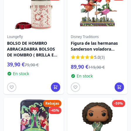
Loungefly
Disney Traditions
BOLSO DE HOMBRO
Figura de las hermanas
ABRACADABRA BOLSOS
Sanderson voladora
DE HOMBRO ( BRILLA EN
Abracadabra - DISNEY
5.0
(3)
LA OSCURIDAD ) - DISNEY
TRADITIONS
39,90 €
79,90 €
89,90 €
LOUNGEFLY
119,90 €
En stock
En stock
Rebajas
-59%
-45%