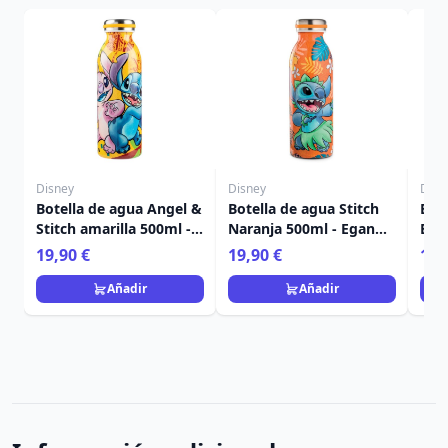
Disney
Disney
Disn
Botella de agua Angel &
Botella de agua Stitch
Bote
Stitch amarilla 500ml -
Naranja 500ml - Egan
Ble
Egan Disney Home
Disney Home
Dis
19,90 €
19,90 €
19,
Añadir
Añadir