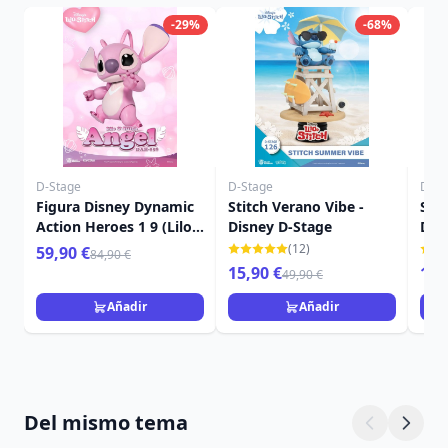
-29%
-68%
D-Stage
D-Stage
D-St
Figura Disney Dynamic
Stitch Verano Vibe -
Stit
Action Heroes 1 9 (Lilo
Disney D-Stage
Dis
& Stitch) 16 cm
(12)
59,90 €
84,90 €
15,90 €
14,
49,90 €
Añadir
Añadir
Del mismo tema