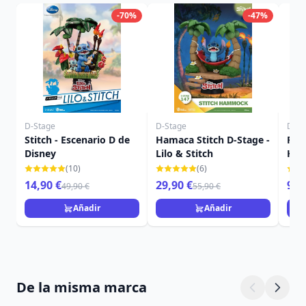
-70%
-47%
D-Stage
D-Stage
Disn
Stitch - Escenario D de
Hamaca Stitch D-Stage -
FIG
Disney
Lilo & Stitch
HA
PUN
(10)
(6)
DIS
14,90 €
29,90 €
9,9
49,90 €
55,90 €
Añadir
Añadir
De la misma marca