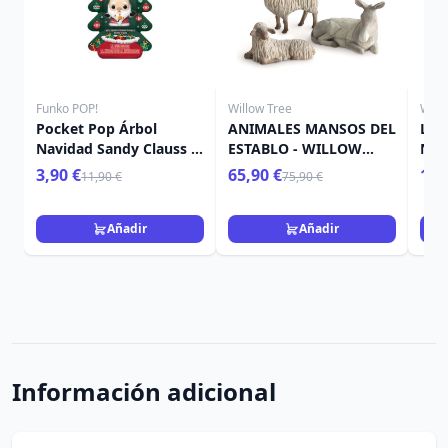
Funko POP!
Willow Tree
Will
Pocket Pop Árbol
ANIMALES MANSOS DEL
LA 
Navidad Sandy Clauss -
ESTABLO - WILLOW
NAV
Disney Pesadilla antes
TREE
TRE
3,90 €
65,90 €
109
11,90 €
75,90 €
Navidad
Añadir
Añadir
Información adicional