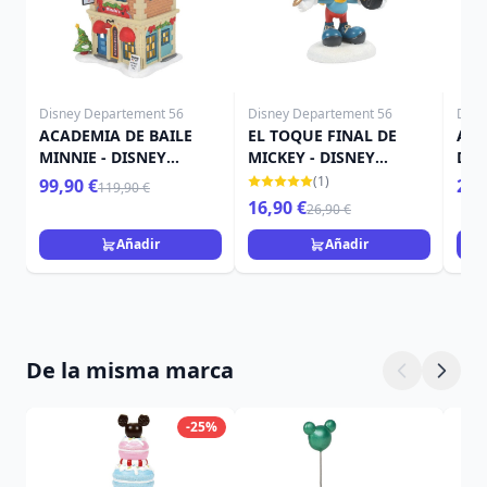
Disney Departement 56
Disney Departement 56
Disn
ACADEMIA DE BAILE
EL TOQUE FINAL DE
ARA
MINNIE - DISNEY
MICKEY - DISNEY
DIS
VILLAGE
VILLAGE
(1)
99,90 €
26,
119,90 €
16,90 €
26,90 €
Añadir
Añadir
De la misma marca
-25%