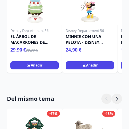
Disney Departement 56
Disney Departement 56
Disn
EL ÁRBOL DE
MINNIE CON UNA
LA 
MACARRONES DE
PELOTA - DISNEY
DIS
MICKEY - Disney D56
VILLAGE
29,90 €
24,90 €
109
39,90 €
Añadir
Añadir
Del mismo tema
-67%
-13%