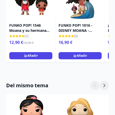
FUNKO POP! 1546
FUNKO POP! 1016 -
¡ F
Moana y su hermana
DISNEY MOANA -
DIS
pequeña - Disney
ULTIMATE PRINCESS
BES
(1)
(5)
Moana 2
MOANA
ESP
12,90 €
16,90 €
9,9
16,90 €
Añadir
Añadir
Del mismo tema