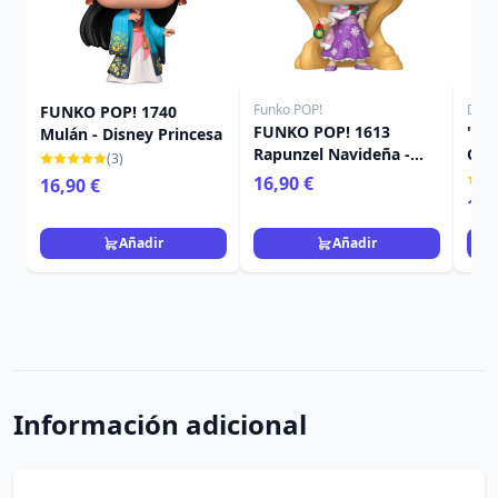
Funko POP!
Disn
FUNKO POP! 1740
FUNKO POP! 1613
"LA
Mulán - Disney Princesa
Rapunzel Navideña -
CUE
(3)
Disney Princese
COP
16,90 €
16,90 €
BLA
18,
DIS
Añadir
Añadir
Información adicional