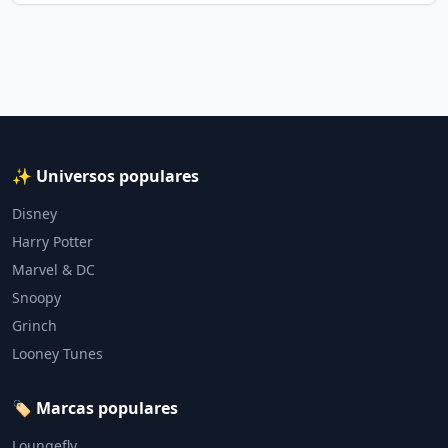
✨ Universos populares
Disney
Harry Potter
Marvel & DC
Snoopy
Grinch
Looney Tunes
🏷️ Marcas populares
Loungefly