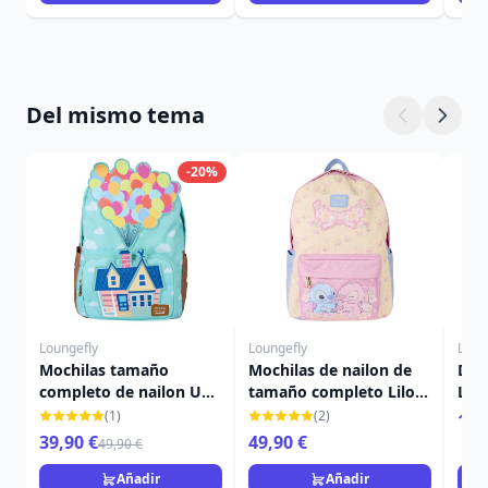
Del mismo tema
-20%
Loungefly
Loungefly
Loun
Mochilas tamaño
Mochilas de nailon de
DIA
completo de nailon Up-
tamaño completo Lilo y
LIL
Disney Pixar Loungefly
Stitch - Disney
- D
(1)
(2)
19,
Loungefly
39,90 €
49,90 €
49,90 €
Añadir
Añadir