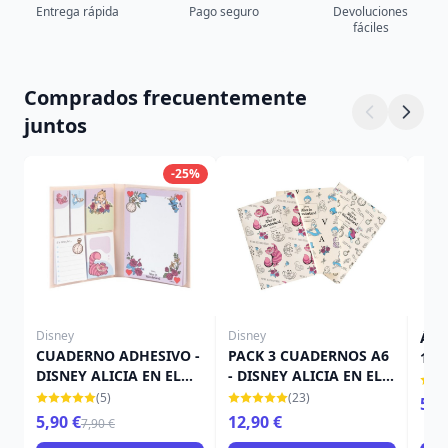
Entrega rápida
Pago seguro
Devoluciones
fáciles
Comprados frecuentemente
juntos
-25%
Disney
Disney
Álb
CUADERNO ADHESIVO -
PACK 3 CUADERNOS A6
100e
DISNEY ALICIA EN EL
- DISNEY ALICIA EN EL
Disn
PAÍS DE LAS
PAÍS DE LAS
de l
(5)
(23)
5,9
MARAVILLAS
MARAVILLAS
5,90 €
12,90 €
7,90 €