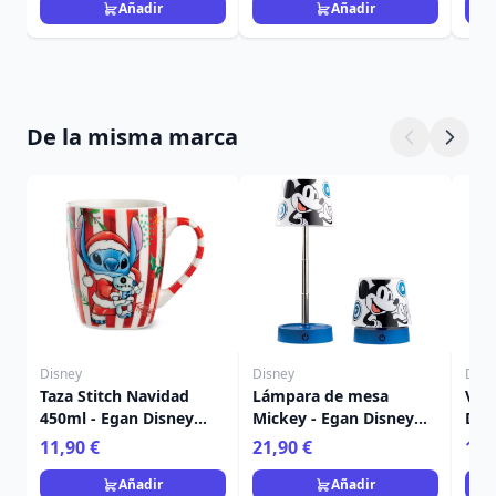
Añadir
Añadir
De la misma marca
Disney
Disney
Disn
Taza Stitch Navidad
Lámpara de mesa
Vela
450ml - Egan Disney
Mickey - Egan Disney
Dis
Home
Home
Fra
11,90 €
21,90 €
15,
Añadir
Añadir