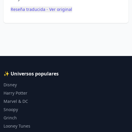
Reseña traducida - Ver original
✨ Universos populares
Disney
Harry Potter
Marvel & DC
Snoopy
Grinch
Looney Tunes