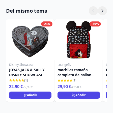
Del mismo tema
-23%
-40%
Disney Showcase
Loungefly
Loun
JOYAS JACK & SALLY -
mochilas tamaño
Moc
DISNEY SHOWCASE
completo de nailon
com
Mickey - Disney
Dis
(1)
(1)
Loungefly
22,90 €
29,90 €
39,
29,90 €
49,90 €
Añadir
Añadir