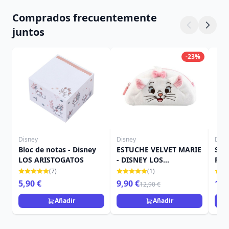
Comprados frecuentemente
juntos
-23%
Disney
Disney
Disn
Bloc de notas - Disney
ESTUCHE VELVET MARIE
SET
LOS ARISTOGATOS
- DISNEY LOS
PAP
ARISTOGATOS
MAR
(7)
(1)
ARI
5,90 €
9,90 €
16,
12,90 €
Añadir
Añadir