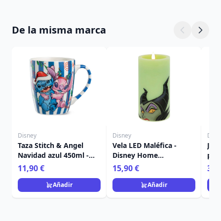
De la misma marca
Disney
Disney
Disn
Taza Stitch & Angel
Vela LED Maléfica -
Jue
Navidad azul 450ml -
Disney Home
post
Egan Disney Home
Frangrance Collection
Nav
11,90 €
15,90 €
36,
Ho
Añadir
Añadir