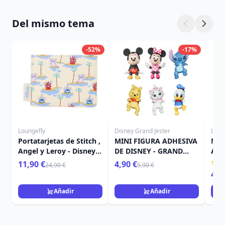
Del mismo tema
-52%
-17%
Loungefly
Disney Grand Jester
Loun
Portatarjetas de Stitch ,
MINI FIGURA ADHESIVA
Mini
Angel y Leroy - Disney
DE DISNEY - GRAND
Ange
Loungefly Lilo & Stitch
JESTER
Loun
11,90 €
4,90 €
24,90 €
5,90 €
49,
Añadir
Añadir