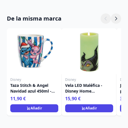
De la misma marca
Disney
Disney
Disn
Taza Stitch & Angel
Vela LED Maléfica -
Jue
Navidad azul 450ml -
Disney Home
post
Egan Disney Home
Frangrance Collection
Nav
11,90 €
15,90 €
36,
Ho
Añadir
Añadir