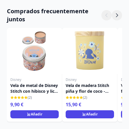
Comprados frecuentemente
juntos
Disney
Disney
Disn
Vela de metal de Disney
Vela de madera Stitch
Vela
Stitch con hibisco y lichi
piña y flor de coco -
flor
- Disney Lilo & Stitch
Disney Lilo & Stitch
Disn
(2)
(2)
9,90 €
15,90 €
9,9
Añadir
Añadir