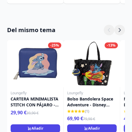
Del mismo tema
-25%
-13%
Loungefly
Loungefly
Loun
CARTERA MINIMALISTA
Bolso Bandolera Space
Mini
STITCH CON PÁJARO -
Adventure - Disney
Dis
DISNEY LOUNGEFLY
Loungefly Lilo & Stitch
Stit
(1)
29,90 €
39,90 €
LILO & STITCH
69,90 €
49,
79,90 €
Añadir
Añadir