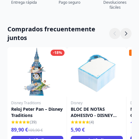
Entrega rápida
Pago seguro
Devoluciones
fáciles
Comprados frecuentemente
juntos
-18%
Ped
Disney Traditions
Disney
Disn
Reloj Peter Pan – Disney
BLOC DE NOTAS
Mar
Traditions
ADHESIVO - DISNEY
Cal
STITCH TROPICAL
Nig
(39)
(4)
14,
Chr
89,90 €
5,90 €
109,90 €