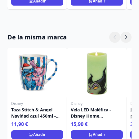
Añadir
Añadir
De la misma marca
Disney
Disney
Disn
Taza Stitch & Angel
Vela LED Maléfica -
Jue
Navidad azul 450ml -
Disney Home
post
Egan Disney Home
Frangrance Collection
Nav
11,90 €
15,90 €
36,
Ho
Añadir
Añadir