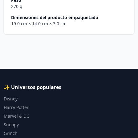
Peso
270 g
Dimensiones del producto empaquetado
19.0 cm
× 14.0 cm
× 3.0 cm
✨ Universos populares
Disney
Harry Potter
Marvel & DC
Snoopy
Grinch