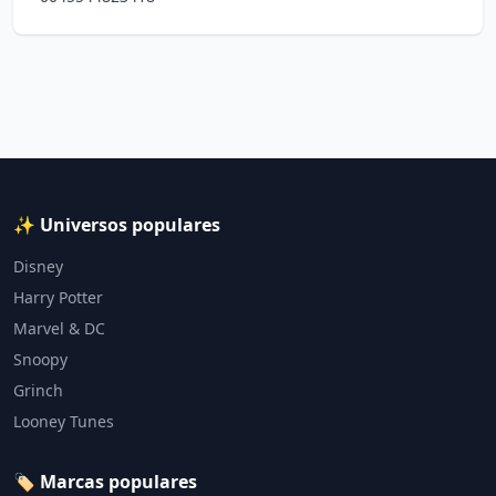
✨ Universos populares
Disney
Harry Potter
Marvel & DC
Snoopy
Grinch
Looney Tunes
🏷️ Marcas populares