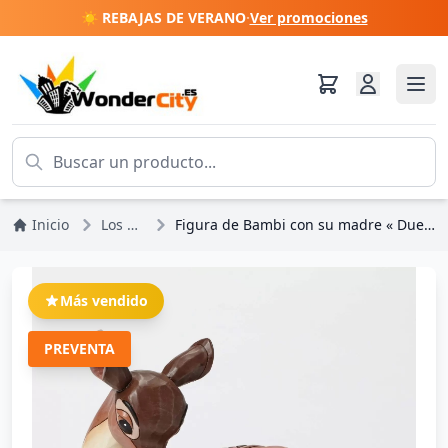
☀️ REBAJAS DE VERANO
·
Ver promociones
Inicio
Los más vendidos
Figura de Bambi con su madre « Duerme bien, pequeño príncipe » - Disney Traditions
Más vendido
PREVENTA