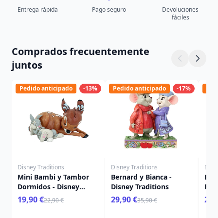
Entrega rápida
Pago seguro
Devoluciones
fáciles
Comprados frecuentemente
juntos
Pedido anticipado
-13%
Pedido anticipado
-17%
Ped
Disney Traditions
Disney Traditions
Disn
Mini Bambi y Tambor
Bernard y Bianca -
El c
Dormidos - Disney
Disney Traditions
Pan 
Traditions
19,90 €
29,90 €
29,
22,90 €
35,90 €