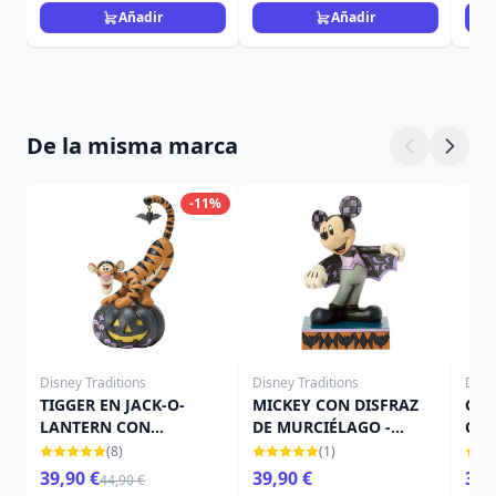
Añadir
Añadir
De la misma marca
-11%
Disney Traditions
Disney Traditions
Disn
TIGGER EN JACK-O-
MICKEY CON DISFRAZ
CAM
LANTERN CON
DE MURCIÉLAGO -
CAL
MURCIÉLAGO - DISNEY
DISNEY TRADITIONS
TRA
(8)
(1)
TRADITIONS
39,90 €
39,90 €
39,
44,90 €