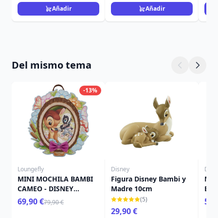
Añadir
Añadir
Del mismo tema
-13%
Loungefly
Disney
Disn
MINI MOCHILA BAMBI
Figura Disney Bambi y
Mac
CAMEO - DISNEY
Madre 10cm
Bam
LOUNGEFLY
(5)
69,90 €
5,9
79,90 €
29,90 €