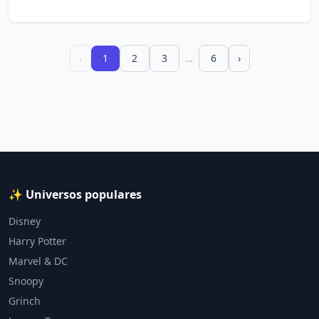
‹
1
2
3
…
6
›
✨ Universos populares
Disney
Harry Potter
Marvel & DC
Snoopy
Grinch