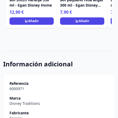
ml - Egan Disney Home
300 ml - Egan Disney
nar
Home
Dis
12,90 €
7,90 €
7,9
Añadir
Añadir
Información adicional
Referencia
6000971
Marca
Disney Traditions
Fabricante