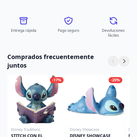
Entrega rápida
Pago seguro
Devoluciones
fáciles
Comprados frecuentemente
juntos
-17%
-20%
Disney Traditions
Disney Showcase
Disn
STITCH CON EL
DISNEY SHOWCASE
MIN