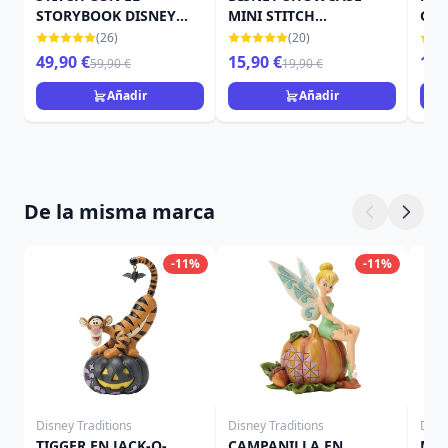
STORYBOOK DISNEY
MINI STITCH
GUI
TRADITIONS JIM SHORE
ALARGADO
SH
(26)
(20)
49,90 €
15,90 €
15,
59,90 €
19,90 €
Añadir
Añadir
De la misma marca
-11%
-11%
Disney Traditions
Disney Traditions
Disn
TIGGER EN JACK-O-
CAMPANILLA EN
MIN