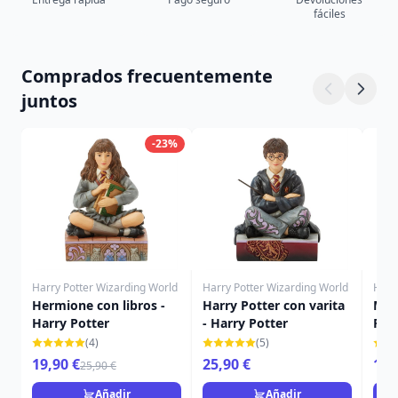
fáciles
Comprados frecuentemente
juntos
-23%
Harry Potter Wizarding World
Harry Potter Wizarding World
Harr
Hermione con libros -
Harry Potter con varita
Min
Harry Potter
- Harry Potter
Pot
(4)
(5)
19,90 €
25,90 €
19,
25,90 €
Añadir
Añadir