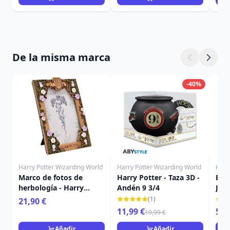
De la misma marca
-40%
Harry Potter Wizarding World
Harry Potter Wizarding World
Harr
Marco de fotos de
Harry Potter - Taza 3D -
El t
herbología - Harry
Andén 9 3/4
Jueg
Potter
HAR
(1)
21,90 €
11,99 €
59,
19,99 €
Añadir
Añadir