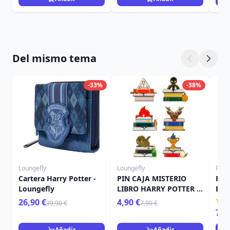
Del mismo tema
-33%
-38%
Loungefly
Loungefly
Funk
Cartera Harry Potter -
PIN CAJA MISTERIO
Fig
Loungefly
LIBRO HARRY POTTER -
Bit
HARRY POTTER
Pot
26,90 €
4,90 €
39,90 €
7,90 €
LOUNGEFLY
Emp
7,9
Añadir
Añadir