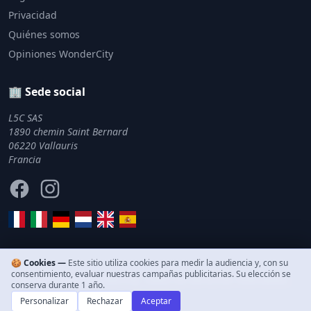
Privacidad
Quiénes somos
Opiniones WonderCity
🏢 Sede social
L5C SAS
1890 chemin Saint Bernard
06220 Vallauris
Francia
Facebook
Instagram
🍪 Cookies —
Este sitio utiliza cookies para medir la audiencia y, con su
consentimiento, evaluar nuestras campañas publicitarias. Su elección se
© 2011–2026 WonderCity. Todos los derechos reservados.
conserva durante 1 año.
Personalizar
Rechazar
Aceptar