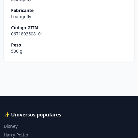
Fabricante
Loungefly
Código GTIN
0671803508101
Peso
530 g
✨ Universos populares
Disney
Harry Potter