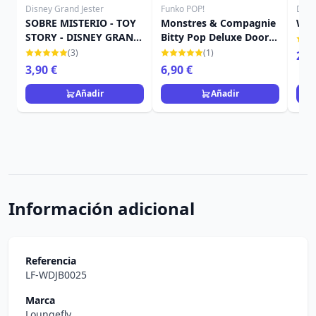
Disney Grand Jester
Funko POP!
Disn
SOBRE MISTERIO - TOY
Monstres & Compagnie
WAL
STORY - DISNEY GRAND
Bitty Pop Deluxe Doors
JESTER
con Sully
(3)
(1)
29,
3,90 €
6,90 €
Añadir
Añadir
Información adicional
Referencia
LF-WDJB0025
Marca
Loungefly