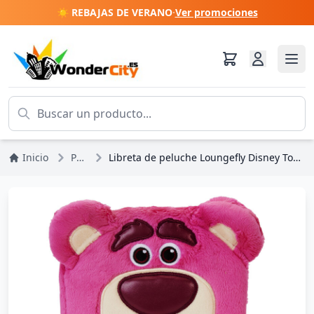
☀️ REBAJAS DE VERANO
·
Ver promociones
Inicio
Pixar
Libreta de peluche Loungefly Disney Toy Story Lotso