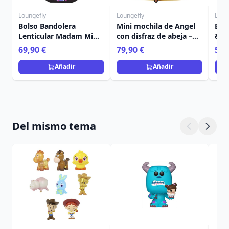
Loungefly
Loungefly
Loun
Bolso Bandolera
Mini mochila de Angel
Bol
Lenticular Madam Mim
con disfraz de abeja –
& A
- Disney Loungefly
Disney Loungefly Lilo &
Hal
69,90 €
79,90 €
59,
Merlín el Encantador
Stitch
Lou
Añadir
Añadir
Del mismo tema