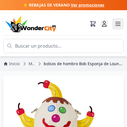
☀️ REBAJAS DE VERANO
·
Ver promociones
Inicio
Mochilas
bolsos de hombro Bob Esponja de Loungefly , helado Sundae de Goofy Goobers