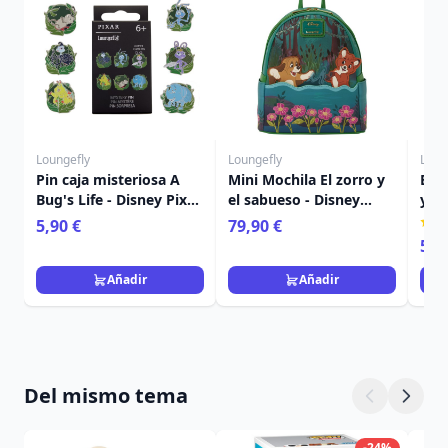
Loungefly
Loungefly
Loun
Pin caja misteriosa A
Mini Mochila El zorro y
Bols
Bug's Life - Disney Pixar
el sabueso - Disney
y el
Loungefly
Loungefly
Lou
5,90 €
79,90 €
59,
Añadir
Añadir
Del mismo tema
-24%