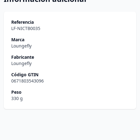
Referencia
LF-NICTB0035
Marca
Loungefly
Fabricante
Loungefly
Código GTIN
0671803543096
Peso
330 g