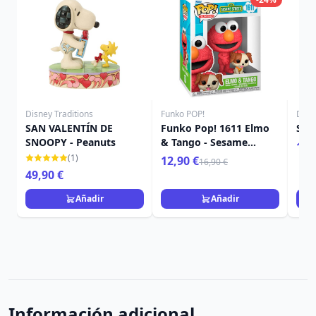
Disney Traditions
Funko POP!
Disn
SAN VALENTÍN DE
Funko Pop! 1611 Elmo
SNO
SNOOPY - Peanuts
& Tango - Sesame
15,
Street
(1)
12,90 €
16,90 €
49,90 €
Añadir
Añadir
Información adicional