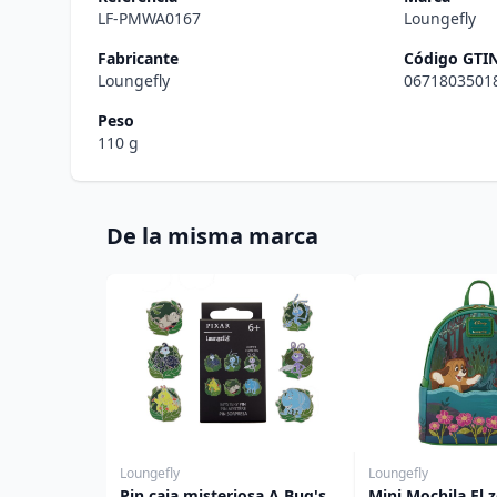
LF-PMWA0167
Loungefly
Fabricante
Código GTI
Loungefly
0671803501
Peso
110 g
De la misma marca
Loungefly
Loungefly
Pin caja misteriosa A Bug's
Mini Mochila El z