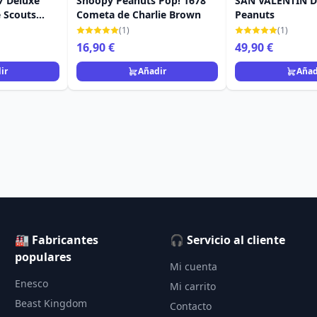
7 Deluxe
Snoopy Peanuts Pop! 1678
SAN VALENTÍN D
 Scouts
Cometa de Charlie Brown
Peanuts
py Peanuts
(1)
(1)
16,90 €
49,90 €
ir
Añadir
Añad
🏭 Fabricantes
🎧 Servicio al cliente
populares
Mi cuenta
Enesco
Mi carrito
Beast Kingdom
Contacto