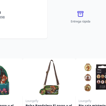
N
898
Entrega rápida
Loungefly
Loungefly
orro y el
Bolsa Bandolera El zorro y el
Pin caja misterio