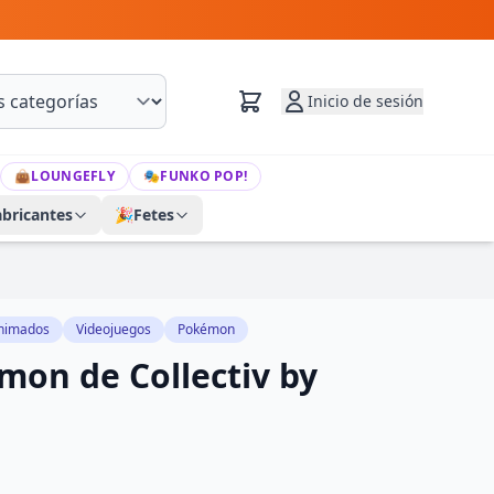
Inicio de sesión
👜
LOUNGEFLY
🎭
FUNKO POP!
abricantes
🎉
Fetes
animados
Videojuegos
Pokémon
mon de Collectiv by