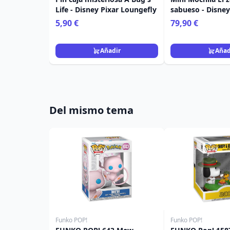
Life - Disney Pixar Loungefly
sabueso - Disne
5,90 €
79,90 €
Añadir
Añad
Del mismo tema
Funko POP!
Funko POP!