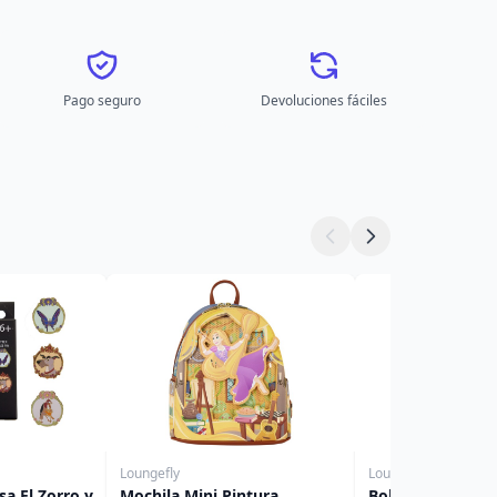
Pago seguro
Devoluciones fáciles
Loungefly
Loungefly
sa El Zorro y
Mochila Mini Pintura
Bolso Crossbody 