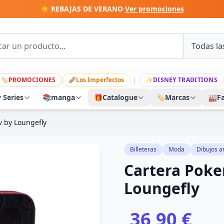
☀️ REBAJAS DE VERANO
·
Ver promociones
|
🏷
PROMOCIONES
🩹
Los Imperfectos
✨
DISNEY TRADITIONS
y Series
📚
manga
🎁
Catalogue
🏷️
Marcas
🏭
F
v by Loungefly
Billeteras
Moda
Dibujos 
Cartera Poke
Loungefly
36,90 €