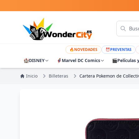
🔥
NOVEDADES
⏰
PREVENTAS
🏰
DISNEY
🦸
Marvel DC Comics
🎬
Películas 
Inicio
Billeteras
Cartera Pokemon de Collecti