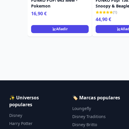
FUNKO POP! 643 Mew -
FUNKO Pop! 158
Pokemon
Snoopy & Beagle
Camping - Snoo
(1)
16,90 €
44,90 €
Añadir
Añad
✨ Universos
🏷️ Marcas populares
populares
Loungefly
Disney
Disney Traditions
Harry Potter
Disney Britto