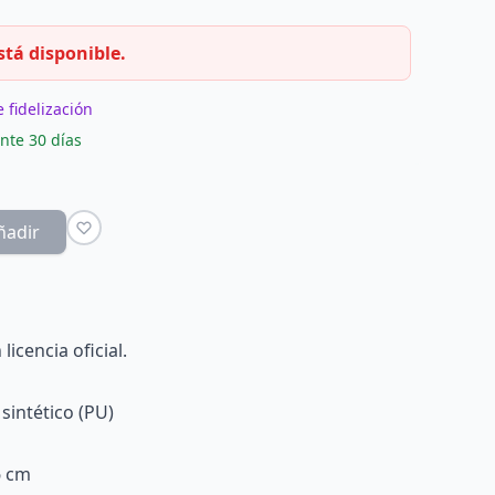
stá disponible.
 fidelización
nte 30 días
ñadir
licencia oficial.
 sintético (PU)
6 cm