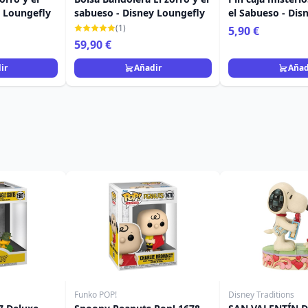
y Loungefly
sabueso - Disney Loungefly
el Sabueso - Dis
Loungefly
(1)
5,90 €
59,90 €
ir
Añadir
Añad
Funko POP!
Disney Traditions