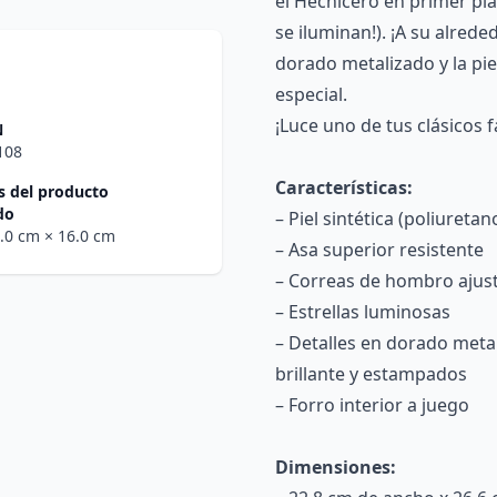
el Hechicero en primer pla
se iluminan!). ¡A su alred
dorado metalizado y la pie
especial.
¡Luce uno de tus clásicos 
N
108
Características:
 del producto
do
– Piel sintética (poliuretan
5.0 cm
× 16.0 cm
– Asa superior resistente
– Correas de hombro ajus
– Estrellas luminosas
– Detalles en dorado metal
brillante y estampados
– Forro interior a juego
Dimensiones: