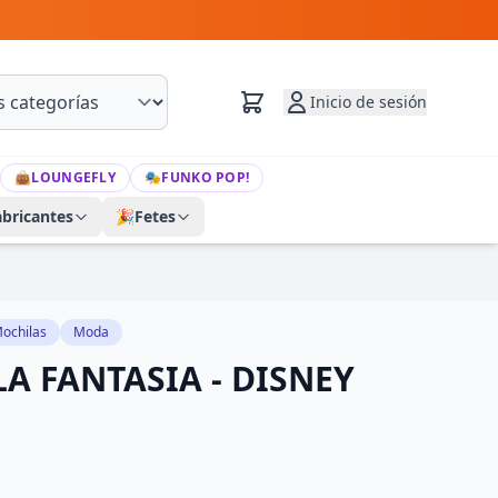
Inicio de sesión
👜
LOUNGEFLY
🎭
FUNKO POP!
abricantes
🎉
Fetes
ochilas
Moda
A FANTASIA - DISNEY