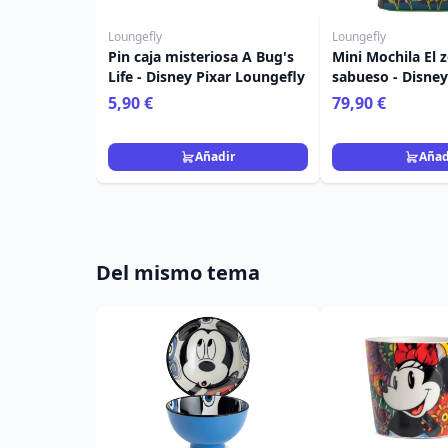
Loungefly
Loungefly
Pin caja misteriosa A Bug's
Mini Mochila El z
Life - Disney Pixar Loungefly
sabueso - Disne
5,90 €
79,90 €
Añadir
Añad
Del mismo tema