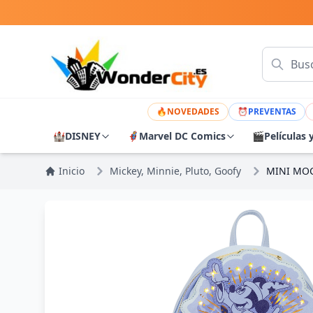
🔥
NOVEDADES
⏰
PREVENTAS
🏰
DISNEY
🦸
Marvel DC Comics
🎬
Películas 
Inicio
Mickey, Minnie, Pluto, Goofy
MINI MOC