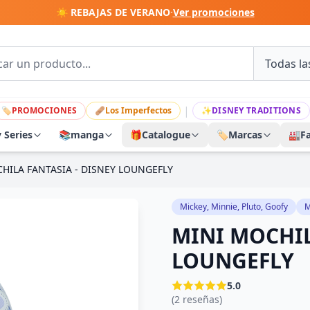
☀️ REBAJAS DE VERANO
·
Ver promociones
|
🏷
PROMOCIONES
🩹
Los Imperfectos
✨
DISNEY TRADITIONS
y Series
📚
manga
🎁
Catalogue
🏷️
Marcas
🏭
F
HILA FANTASIA - DISNEY LOUNGEFLY
Mickey, Minnie, Pluto, Goofy
M
MINI MOCHIL
LOUNGEFLY
5.0
(2 reseñas)