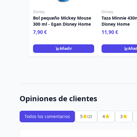
Disney
Disney
Bol pequeño Mickey Mouse
Taza Minnie 430m
300 ml - Egan Disney Home
Disney Home
7,90 €
11,90 €
Añadir
Añad
Opiniones de clientes
Todos los comentarios
5
4
3
(2)