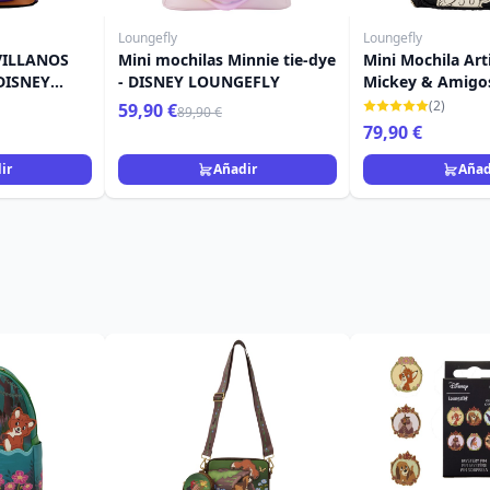
Loungefly
Loungefly
VILLANOS
Mini mochilas Minnie tie-dye
Mini Mochila Art
DISNEY
- DISNEY LOUNGEFLY
Mickey & Amigos
Loungefly
(2)
59,90 €
89,90 €
79,90 €
ir
Añadir
Añad