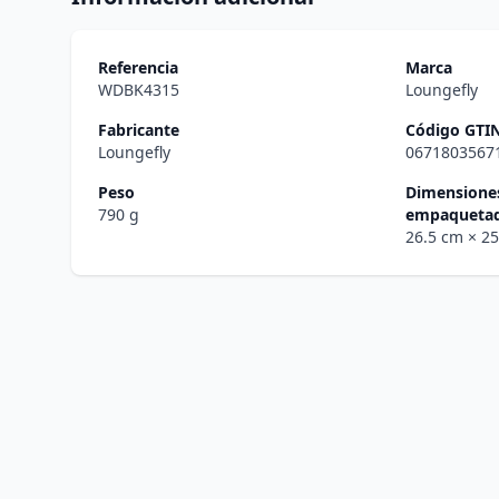
Referencia
Marca
WDBK4315
Loungefly
Fabricante
Código GTI
Loungefly
0671803567
Peso
Dimensiones
790 g
empaqueta
26.5 cm
× 2