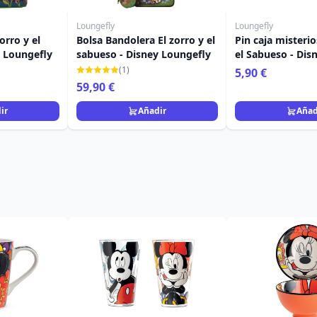
Loungefly
Loungefly
orro y el
Bolsa Bandolera El zorro y el
Pin caja misterio
y Loungefly
sabueso - Disney Loungefly
el Sabueso - Dis
Loungefly
(1)
5,90 €
59,90 €
ir
Añadir
Añad