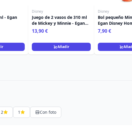
Disney
Disney
l - Egan
Juego de 2 vasos de 310 ml
Bol pequeño Min
de Mickey y Minnie - Egan
Egan Disney Ho
Disney Home
13,90 €
7,90 €
ir
Añadir
Añad
2
1
Con foto