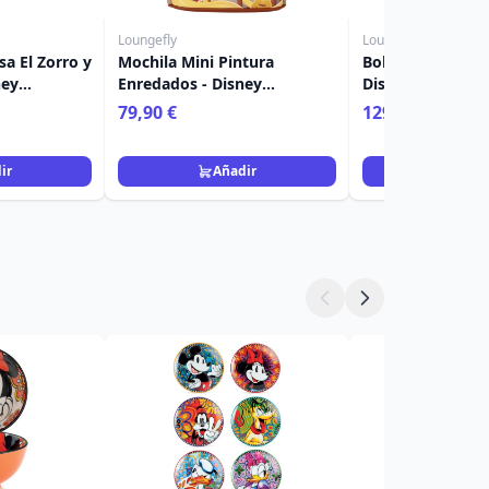
Loungefly
Loungefly
sa El Zorro y
Mochila Mini Pintura
Bolso Crossbody 
ney
Enredados - Disney
Disney Loungefl
Loungefly
79,90 €
129,90 €
ir
Añadir
Añad