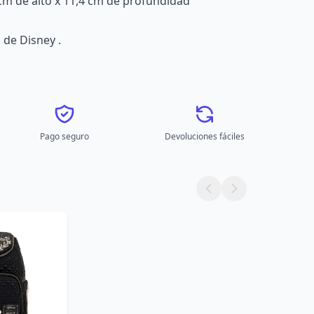
 cm de alto x 11,4 cm de profundidad
 de Disney .
Pago seguro
Devoluciones fáciles