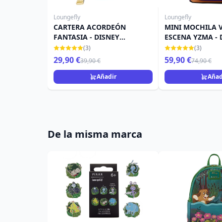
Loungefly
Loungefly
CARTERA ACORDEÓN
MINI MOCHILA 
FANTASIA - DISNEY
ESCENA YZMA - 
LOUNGEFLY
LOUNGEFLY
(3)
(3)
29,90 €
59,90 €
39,90 €
74,90 €
Añadir
Añad
De la misma marca