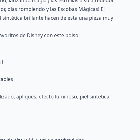
no, lanzando magia (¡las estrellas a su alrededor
edor, olas rompiendo y las Escobas Mágicas! El
l sintética brillante hacen de esta una pieza muy
favoritos de Disney con este bolso!
o)
tables
izado, apliques, efecto luminoso, piel sintética