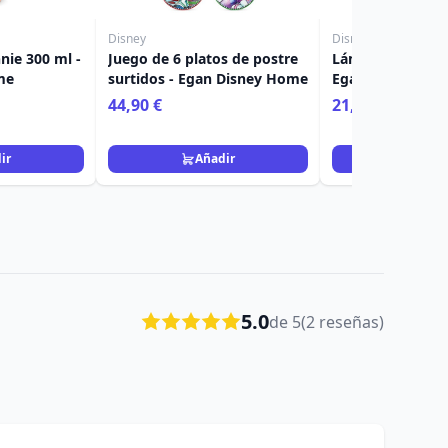
Disney
Disney
nie 300 ml -
Juego de 6 platos de postre
Lámpara de mesa
me
surtidos - Egan Disney Home
Egan Disney Ho
44,90 €
21,90 €
ir
Añadir
Añad
5.0
de 5
(2 reseñas)