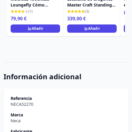
Loungefly Cómo
Master Craft Standing
esm
entrenar a tu dragón
Toothless 31 cm
Cóm
(1)
(3)
8,9
dra
79,90 €
339,00 €
Añadir
Añadir
Información adicional
Referencia
NECA52270
Marca
Neca
Fabricante