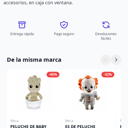
accesorios, en caja con ventana.
Entrega rápida
Pago seguro
Devoluciones
fáciles
De la misma marca
-45%
-32%
Neca
Neca
Nec
PELUCHE DE BABY
ES DE PELUCHE
BEE