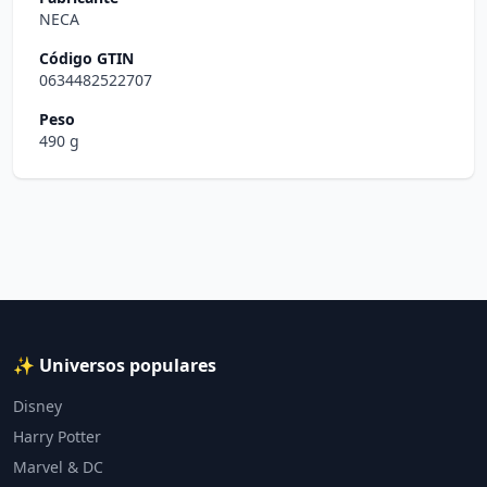
NECA
Código GTIN
0634482522707
Peso
490 g
✨ Universos populares
Disney
Harry Potter
Marvel & DC