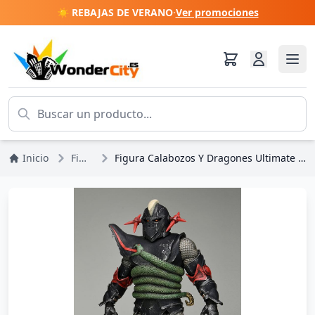
☀️ REBAJAS DE VERANO
·
Ver promociones
Inicio
Figuras
Figura Calabozos Y Dragones Ultimate Grimsword 18 cm