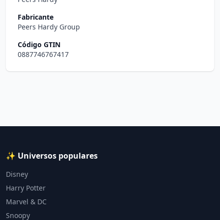
Fabricante
Peers Hardy Group
Código GTIN
0887746767417
✨ Universos populares
Disney
Harry Potter
Marvel & DC
Snoopy