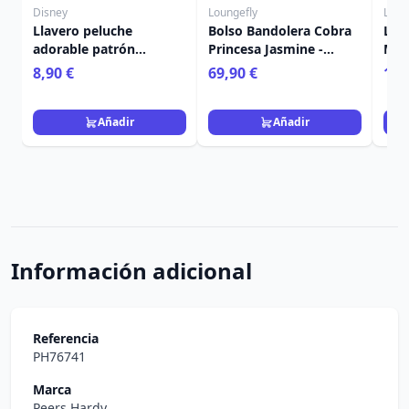
Disney
Loungefly
Loun
Llavero peluche
Bolso Bandolera Cobra
Lla
adorable patrón
Princesa Jasmine -
Mist
aleatorio - Disney
Disney Loungefly Aladín
Com
8,90 €
69,90 €
12,
Prin
Lou
Añadir
Añadir
Información adicional
Referencia
PH76741
Marca
Peers Hardy