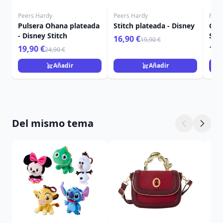
Peers Hardy
Peers Hardy
Peer
Pulsera Ohana plateada
Stitch plateada - Disney
Con
- Disney Stitch
Stit
16,90 €
19,90 €
19,90 €
19,
24,90 €
Añadir
Añadir
Del mismo tema