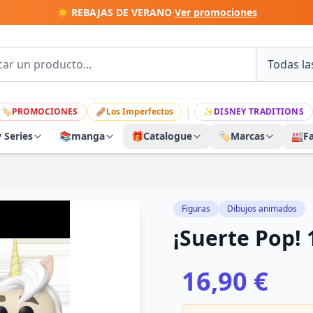
☀️ REBAJAS DE VERANO
·
Ver promociones
|
🏷
PROMOCIONES
🩹
Los Imperfectos
✨
DISNEY TRADITIONS
y Series
📚
manga
🎁
Catalogue
🏷️
Marcas
🏭
F
Figuras
Dibujos animados
¡Suerte Pop! 
16,90 €