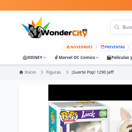
🔥
NOVEDADES
⏰
PREVENTAS
🏰
DISNEY
🦸
Marvel DC Comics
🎬
Películas 
Inicio
Figuras
¡Suerte Pop! 1290 Jeff