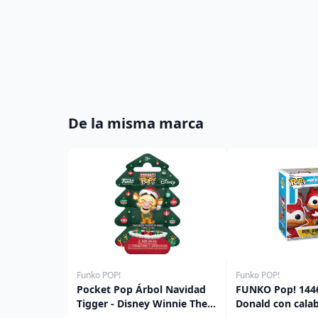
De la misma marca
Funko POP!
Funko POP!
Pocket Pop Árbol Navidad
FUNKO Pop! 1446
Tigger - Disney Winnie The
Donald con calab
Pooh