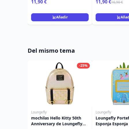
11,90 €
11,90 €
16,90 €
Añadir
Añad
Del mismo tema
-25%
Loungefly
Loungefly
mochilas Hello Kitty 50th
Loungefly Portef
Anniversary de Loungefly
Esponja Esponja