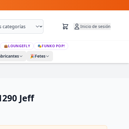
Inicio de sesión
👜
LOUNGEFLY
🎭
FUNKO POP!
abricantes
🎉
Fetes
1290 Jeff