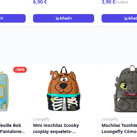
6,90 €
3,90 €
11,90 €
ir
Añadir
Añad
-50%
Loungefly
Loungefly
euille Bob
Mini mochilas Scooby
Mochilas Toothle
 Pantalones
cosplay esqueleto-
Loungefly Cómo 