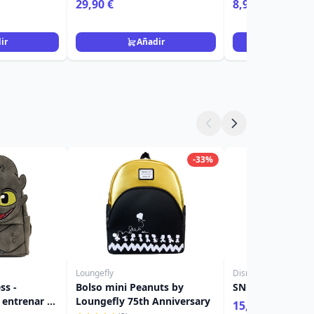
29,90 €
8,90 €
ir
Añadir
Añad
-33%
Loungefly
Disney
ss -
Bolso mini Peanuts by
SNOOPY RIENDO
entrenar a
Loungefly 75th Anniversary
15,90 €
19,90 €