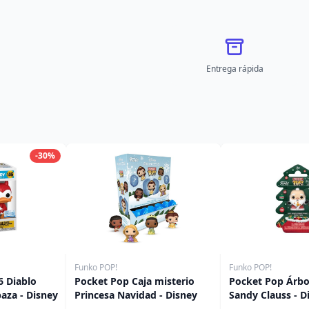
Entrega rápida
-30%
Funko POP!
Funko POP!
 Diablo
Pocket Pop Caja misterio
Pocket Pop Árbo
aza - Disney
Princesa Navidad - Disney
Sandy Clauss - D
Pesadilla antes 