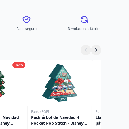
Pago seguro
Devoluciones fáciles
-67%
Funko POP!
Funko POP!
l Navidad
Pack árbol de Navidad 4
Llavero Pocket P
isney
Pocket Pop Stitch - Disney
pátina - Disney
Navidad
Lilo & Stitch