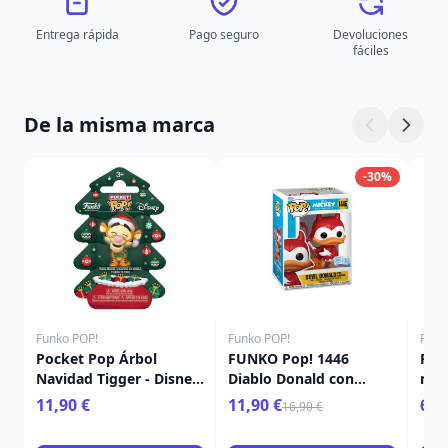
Entrega rápida
Pago seguro
Devoluciones
fáciles
De la misma marca
-30%
Funko POP!
Funko POP!
Funk
Pocket Pop Árbol
FUNKO Pop! 1446
Poc
Navidad Tigger - Disney
Diablo Donald con
mis
Winnie The Pooh
calabaza - Disney
Nav
11,90 €
11,90 €
6,9
16,90 €