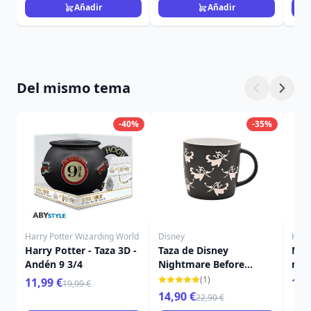
Añadir
Añadir
Del mismo tema
-40%
-35%
Harry Potter Wizarding World
Disney
Harr
Harry Potter - Taza 3D -
Taza de Disney
Mini
Andén 9 3/4
Nightmare Before
mis
Christmas Zero
Har
(1)
11,99 €
16,
19,99 €
14,90 €
22,90 €