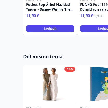
Pocket Pop Árbol Navidad
FUNKO Pop! 1446
Tigger - Disney Winnie The
Donald con calab
Pooh
11,90 €
11,90 €
16,90 €
Añadir
Añad
Del mismo tema
-16%