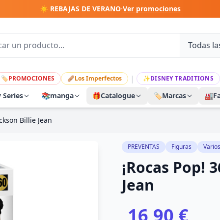
☀️ REBAJAS DE VERANO
·
Ver promociones
|
🏷
PROMOCIONES
🩹
Los Imperfectos
✨
DISNEY TRADITIONS
y Series
📚
manga
🎁
Catalogue
🏷️
Marcas
🏭
F
kson Billie Jean
PREVENTAS
Figuras
Vario
¡Rocas Pop! 3
Jean
16,90 €