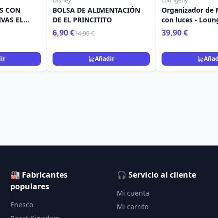
Disney
Loungefly
S CON
BOLSA DE ALIMENTACIÓN
Organizador de 
VAS EL
DE EL PRINCITITO
con luces - Loun
6,90 €
39,90 €
14,90 €
ir
Añadir
Añad
🏭 Fabricantes
🎧 Servicio al cliente
populares
Mi cuenta
Enesco
Mi carrito