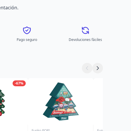
entación.
Pago seguro
Devoluciones fáciles
-67%
Funko POP!
Funko POP!