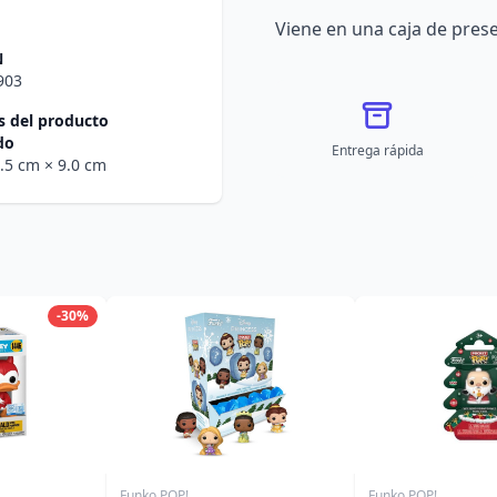
Viene en una caja de pres
N
903
 del producto
do
Entrega rápida
1.5 cm
× 9.0 cm
-30%
Funko POP!
Funko POP!