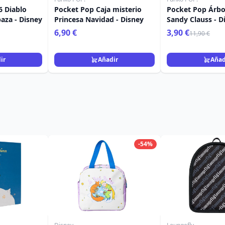
 Diablo
Pocket Pop Caja misterio
Pocket Pop Árbo
aza - Disney
Princesa Navidad - Disney
Sandy Clauss - D
Pesadilla antes 
6,90 €
3,90 €
11,90 €
ir
Añadir
Añad
-54%