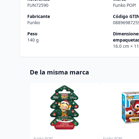
FUN72590
Funko POP!
Fabricante
Código GTI
Funko
0889698725
Peso
Dimensiones
140 g
empaqueta
16.0 cm
× 1
De la misma marca
Funko POP!
Funko POP!