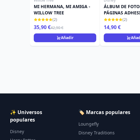
Willow Tree
Disney
MI HERMANA, MI AMIGA -
ÁLBUM DE FOTO
WILLOW TREE
PÁGINAS ADHESI
PRINCIPETI
(2)
(2)
35,90 €
14,90 €
42,90 €
Añadir
Añad
✨ Universos
🏷️ Marcas populares
populares
Loungefly
Disney
Disney Traditions