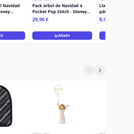
l Navidad
Pack árbol de Navidad 4
Llavero Pocket P
isney
Pocket Pop Stitch - Disney
pátina - Disney
Navidad
Lilo & Stitch
29,90 €
8,90 €
ir
Añadir
Añad