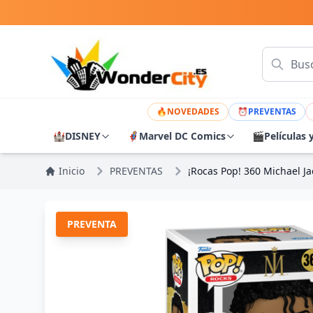
🔥
NOVEDADES
⏰
PREVENTAS
🏰
DISNEY
🦸
Marvel DC Comics
🎬
Películas 
Inicio
PREVENTAS
¡Rocas Pop! 360 Michael Jac
PREVENTA