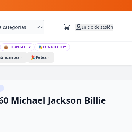
Inicio de sesión
👜
LOUNGEFLY
🎭
FUNKO POP!
abricantes
🎉
Fetes
s
60 Michael Jackson Billie