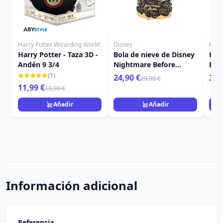
Harry Potter Wizarding World
Disney
Harr
Harry Potter - Taza 3D -
Bola de nieve de Disney
Harr
Andén 9 3/4
Nightmare Before
Bla
Christmas
(1)
24,90 €
39,
29,90 €
11,99 €
19,99 €
Añadir
Añadir
Información adicional
Referencia