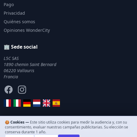
Pago
Privacidad
Quiénes somos
Opiniones WonderCity
🏢 Sede social
L5C SAS
1890 chemin Saint Bernard
06220 Vallauris
Francia
Facebook
Instagram
🍪 Cookies —
Este sitio utiliza cookies para medir la audiencia y, con su
consentimiento, evaluar nuestras campañas publicitarias. Su elección se
© 2011–2026 WonderCity. Todos los derechos reservados.
conserva durante 1 año.