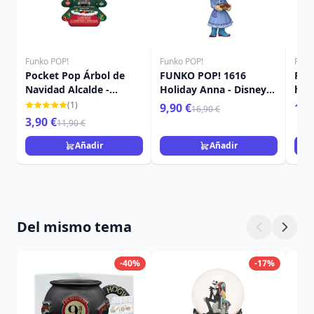
Funko POP!
Funko POP!
Funk
Pocket Pop Árbol de
FUNKO POP! 1616
FUN
Navidad Alcalde -
Holiday Anna - Disney
holi
Disney Pesadilla antes
Princess
Pri
(1)
9,90 €
16,
16,90 €
Navidad
3,90 €
11,90 €
Añadir
Añadir
Del mismo tema
-40%
-17%