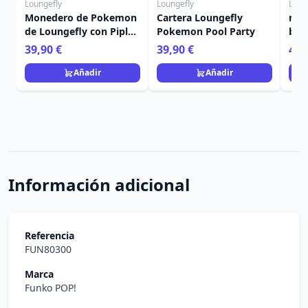
Loungefly
Loungefly
Loun
Monedero de Pokemon
Cartera Loungefly
moc
de Loungefly con Piplup
Pokemon Pool Party
by 
y Eevee Amigos
de 
39,90 €
39,90 €
49,
Ava
Aan
Añadir
Añadir
Información adicional
Referencia
FUN80300
Marca
Funko POP!