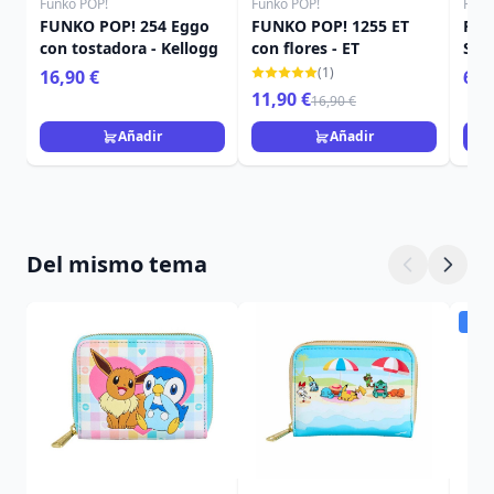
Funko POP!
Funko POP!
Funk
FUNKO POP! 254 Eggo
FUNKO POP! 1255 ET
FUN
con tostadora - Kellogg
con flores - ET
Sta
(1)
16,90 €
6,9
11,90 €
16,90 €
Añadir
Añadir
Del mismo tema
Dis