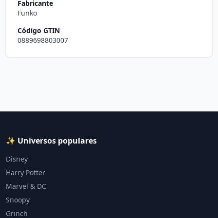
Fabricante
Funko
Código GTIN
0889698803007
✨ Universos populares
Disney
Harry Potter
Marvel & DC
Snoopy
Grinch