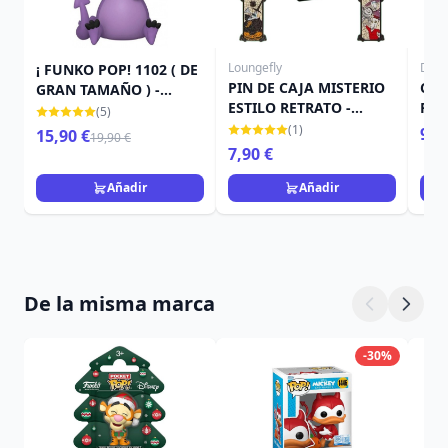
Loungefly
Disn
¡ FUNKO POP! 1102 ( DE
PIN DE CAJA MISTERIO
CUA
GRAN TAMAÑO ) -
ESTILO RETRATO -
PRO
DISNEY LA ESPADA EN
(5)
DISNEY LOUNGEFLY
PES
LA PIEDRA - SENORA
(1)
9,9
15,90 €
19,90 €
PESADILLA ANTES DE
NAV
MIM ( DRAGÓN )
7,90 €
NAVIDAD
Añadir
Añadir
De la misma marca
-30%