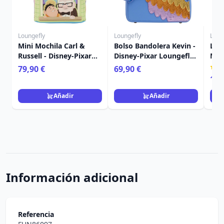
Loungefly
Loungefly
Loun
Mini Mochila Carl &
Bolso Bandolera Kevin -
Lla
Russell - Disney-Pixar
Disney-Pixar Loungefly
Min
Loungefly Up
Up
de U
79,90 €
69,90 €
Lou
16,
Añadir
Añadir
Información adicional
Referencia