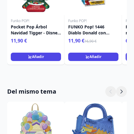
Funko POP!
Funko POP!
Funk
Pocket Pop Árbol
FUNKO Pop! 1446
Poc
Navidad Tigger - Disney
Diablo Donald con
mis
Winnie The Pooh
calabaza - Disney
Nav
11,90 €
11,90 €
6,9
16,90 €
Añadir
Añadir
Del mismo tema