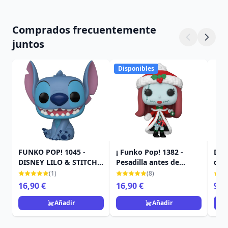
Comprados frecuentemente
juntos
Disponibles
FUNKO POP! 1045 -
¡ Funko Pop! 1382 -
Dis
DISNEY LILO & STITCH -
Pesadilla antes de
de v
STITCH SENTADO
navidad 30 - Sally
Bam
(1)
(8)
16,90 €
16,90 €
9,9
Añadir
Añadir