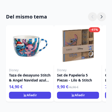
Del mismo tema
-41%
Disney
Disney
Disn
Taza de desayuno Stitch
Set de Papelería 5
Con
& Angel Navidad azul
Piezas - Lilo & Stitch
Lilo
520 ml - Egan Disney
14,90 €
9,90 €
7,9
16,90 €
Home
Añadir
Añadir