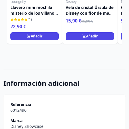
Loungefly
Disney
Disn
Llavero mini mochila
Vela de cristal Úrsula de
CU
misterio de los villanos
Disney con flor de mar
LEN
- Disney Loungefly
y perla negra
VIL
(1)
15,90 €
9,9
19,90 €
22,90 €
Añadir
Añadir
Información adicional
Referencia
6012496
Marca
Disney Showcase