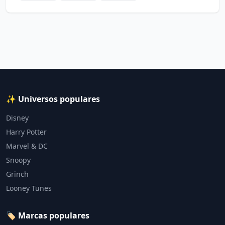
✨ Universos populares
Disney
Harry Potter
Marvel & DC
Snoopy
Grinch
Looney Tunes
🏷️ Marcas populares