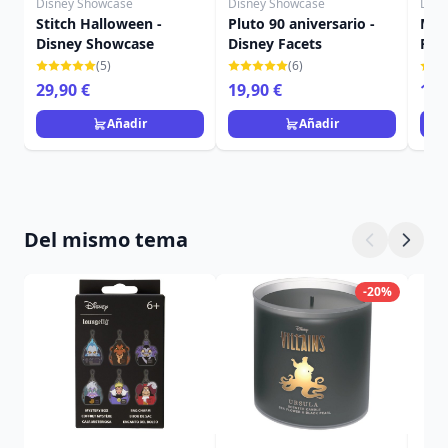
Disney Showcase
Disney Showcase
Disn
Stitch Halloween -
Pluto 90 aniversario -
Mic
Disney Showcase
Disney Facets
Fac
(5)
(6)
29,90 €
19,90 €
16,
Añadir
Añadir
Del mismo tema
-20%