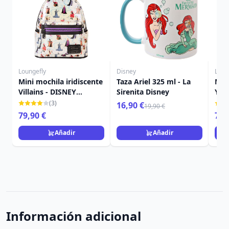
Loungefly
Disney
Loun
Mini mochila iridiscente
Taza Ariel 325 ml - La
MIN
Villains - DISNEY
Sirenita Disney
Y G
LOUNGEFLY
LOU
(3)
16,90 €
19,90 €
79,90 €
75,
Añadir
Añadir
Información adicional