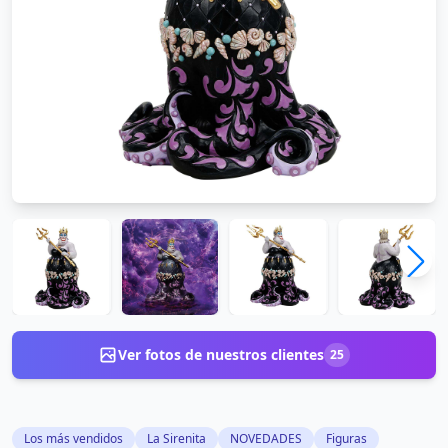
Ver fotos de nuestros clientes
25
Los más vendidos
La Sirenita
NOVEDADES
Figuras