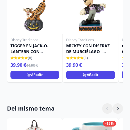
Disney Traditions
Disney Traditions
Disn
TIGGER EN JACK-O-
MICKEY CON DISFRAZ
CAM
LANTERN CON
DE MURCIÉLAGO -
CAL
MURCIÉLAGO - DISNEY
DISNEY TRADITIONS
TRA
(8)
(1)
TRADITIONS
39,90 €
39,90 €
39,
44,90 €
Añadir
Añadir
Del mismo tema
-15%