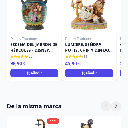
Disney Traditions
Disney Traditions
Disn
ESCENA DEL JARRON DE
LUMIERE, SEÑORA
CUE
HÉRCULES - DISNEY
POTTS, CHIP Y DIN DON
DIS
TRADITIONS
– DISNEY TRADITIONS
(26)
(11)
98,90 €
45,90 €
59,
Añadir
Añadir
De la misma marca
-11%