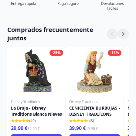
Entrega rápida
Pago seguro
Devoluciones
fáciles
Comprados frecuentemente
juntos
-25%
-13%
Disney Traditions
Disney Traditions
Disn
La Bruja - Disney
CENICIENTA BURBUJAS -
MOA
Traditions Blanca Nieves
DISNEY TRADITIONS
TRA
(40)
(48)
29,90 €
39,90 €
34,
39,90 €
45,90 €