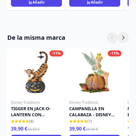
Añadir
Añadir
De la misma marca
-11%
-11%
Disney Traditions
Disney Traditions
Disn
TIGGER EN JACK-O-
CAMPANILLA EN
MIN
LANTERN CON
CALABAZA - DISNEY
IN 
MURCIÉLAGO - DISNEY
TRADITIONS
TRA
(8)
(7)
TRADITIONS
39,90 €
39,90 €
15,
44,90 €
44,90 €