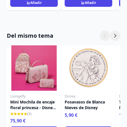
Añadir
Añadir
Del mismo tema
Loungefly
Disney
Disn
Mini Mochila de encaje
Posavasos de Blanca
Taz
floral princesa - Disney
Nieves de Disney
Nie
Loungefly
(1)
5,90 €
19,
75,90 €