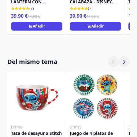
LANTERN CON
CALABAZA - DISNEY
IN 
MURCIÉLAGO - DISNEY
TRADITIONS
TRA
(8)
(7)
TRADITIONS
39,90 €
39,90 €
15,
44,90 €
44,90 €
Añadir
Añadir
Del mismo tema
Disney
Disney
Disn
Taza de desayuno Stitch
Juego de 4 platos de
Taz