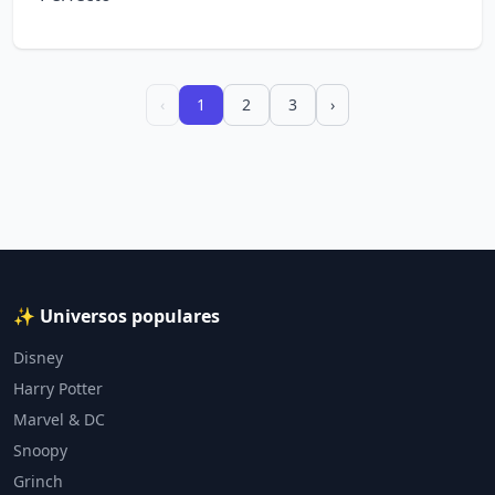
‹
1
2
3
›
✨ Universos populares
Disney
Harry Potter
Marvel & DC
Snoopy
Grinch