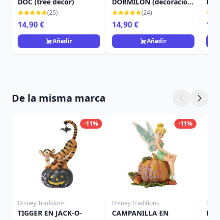
DOC (tree decor)
DORMILON (decoración
DE 
del árbol)
del 
(25)
(24)
14,90 €
14,90 €
14,
Añadir
Añadir
De la misma marca
-11%
-11%
Disney Traditions
Disney Traditions
Disn
TIGGER EN JACK-O-
CAMPANILLA EN
MIN