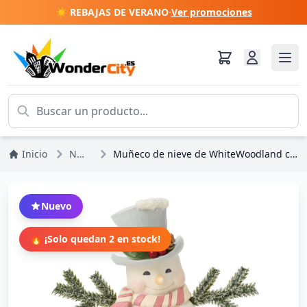
☀️ REBAJAS DE VERANO
·
Ver promociones
Inicio
NOVEDADES
Muñeco de nieve de WhiteWoodland con sombrero helado - Heartwood Creek
Nuevo
🔥 ¡Solo quedan 2 en stock!