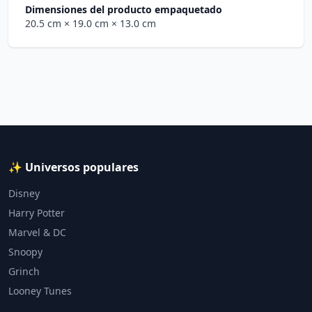
Dimensiones del producto empaquetado
20.5 cm
× 19.0 cm
× 13.0 cm
✨ Universos populares
Disney
Harry Potter
Marvel & DC
Snoopy
Grinch
Looney Tunes