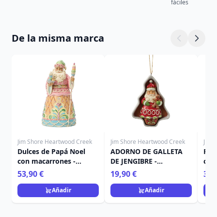
fáciles
De la misma marca
Jim Shore Heartwood Creek
Jim Shore Heartwood Creek
Jim 
Dulces de Papá Noel
ADORNO DE GALLETA
Pap
con macarrones -
DE JENGIBRE -
choc
Heartwood Creek
HEARTWOOD CREEK
Hea
53,90 €
19,90 €
39,
Añadir
Añadir