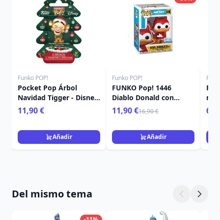
Funko POP!
Funko POP!
Funk
Pocket Pop Árbol
FUNKO Pop! 1446
Poc
Navidad Tigger - Disney
Diablo Donald con
mis
Winnie The Pooh
calabaza - Disney
Nav
11,90 €
11,90 €
6,9
16,90 €
Añadir
Añadir
Del mismo tema
-11%