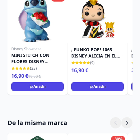
Disney Showcase
¡ FUNKO POP! 1063
¡ F
MINI STITCH CON
DISNEY ALICIA EN EL
DIS
FLORES DISNEY
PAÍS DE LAS
DOR
(9)
SHOWCASE
MARAVILLAS - REINA DE
EN 
(23)
16,90 €
29,
CORAZONES Y REY DE
16,90 €
19,90 €
CORAZONES
Añadir
Añadir
De la misma marca
-30%