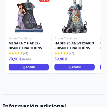
Disney Traditions
Disney Traditions
Loun
MEGARA Y HADES -
HADES 20 ANIVERSARIO
BIL
DISNEY TRADITIONS
- DISNEY TRADITIONS
HÉR
LOU
(44)
(22)
79,90 €
59,90 €
27,
89,90 €
Añadir
Añadir
Información adicional