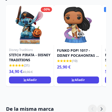
-30%
Dis
Disney Traditions
Loun
FUNKO POP! 1017 -
STITCH PIRATA - DISNEY
MOC
DISNEY POCAHONTAS -
TRADITIONS
SKE
ULTIMATE PRINCESA
(10)
MOC
POCAHONTAS
(31)
25,90 €
LOU
34,90 €
59,
49,90 €
Añadir
Añadir
De la misma marca