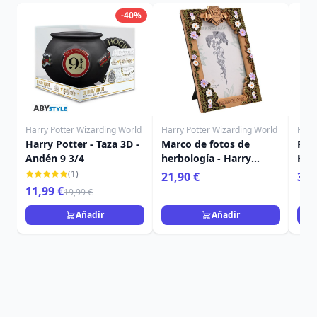
-40%
Harry Potter Wizarding World
Harry Potter Wizarding World
Harr
Harry Potter - Taza 3D -
Marco de fotos de
Fig
Andén 9 3/4
herbología - Harry
Har
Potter
(1)
21,90 €
36,
11,99 €
19,99 €
Añadir
Añadir