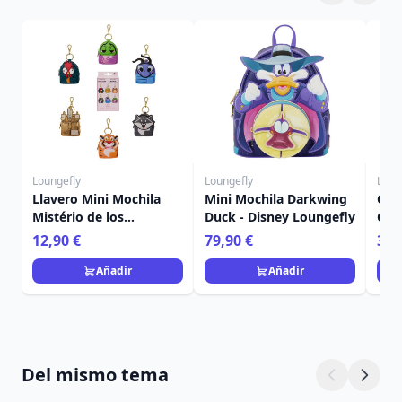
Loungefly
Loungefly
Loun
Llavero Mini Mochila
Mini Mochila Darkwing
Cart
Mistério de los
Duck - Disney Loungefly
Car
Compañeros de
Hal
12,90 €
79,90 €
39,
Princesa - Disney
Lou
Loungefly
Añadir
Añadir
Del mismo tema