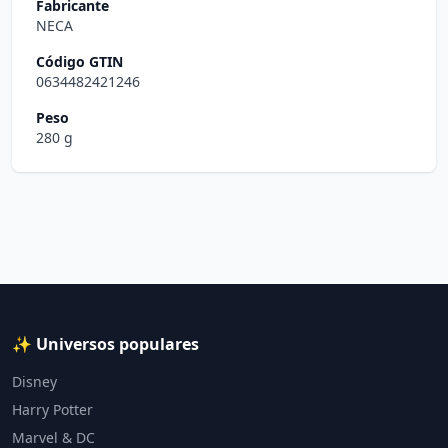
Fabricante
NECA
Código GTIN
0634482421246
Peso
280 g
✨ Universos populares
Disney
Harry Potter
Marvel & DC