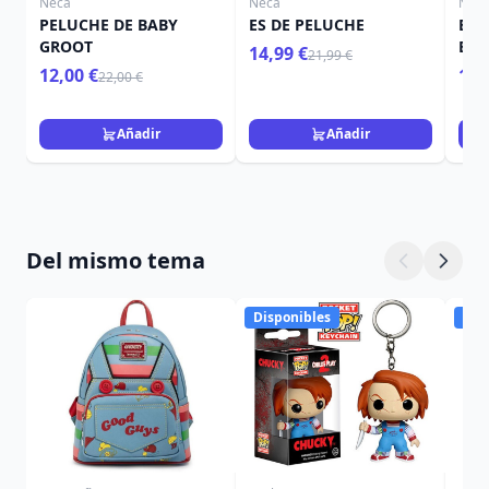
Neca
Neca
Nec
PELUCHE DE BABY
ES DE PELUCHE
BEE
GROOT
BEE
14,99 €
21,99 €
DE 
12,00 €
109
22,00 €
DE 
"MA
BEE
Añadir
Añadir
SAN
Del mismo tema
Disponibles
Dis