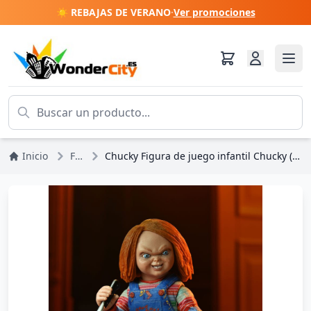
☀️ REBAJAS DE VERANO
·
Ver promociones
Inicio
Figuras
Chucky Figura de juego infantil Chucky (Serie de TV) Ultimate Chucky 18 cm