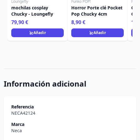
Loungefly
Funko POP!
Funk
mochilas cosplay
Horror Porte clé Pocket
Chu
Chucky - Loungefly
Pop Chucky 4cm
Chu
chi
79,90 €
8,90 €
16,
Añadir
Añadir
Información adicional
Referencia
NECA42124
Marca
Neca