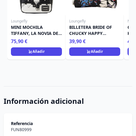
Loungefly
Loungefly
Nec
MINI MOCHILA
BILLETERA BRIDE OF
CHU
TIFFANY, LA NOVIA DE
CHUCKY HAPPY
KNO
CHUCKY – LOUNGEFLY
COUPLE - LOUNGEFLY
CON
75,90 €
39,90 €
44,
UNIVERSAL
UNIVERSAL
Añadir
Añadir
Información adicional
Referencia
FUN80999