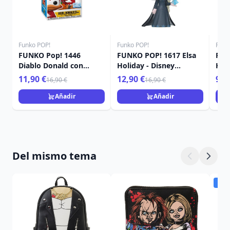
Funko POP!
Funko POP!
Funk
FUNKO Pop! 1446
FUNKO POP! 1617 Elsa
FUN
Diablo Donald con
Holiday - Disney
Hol
calabaza - Disney
Princess
Pri
11,90 €
12,90 €
9,9
16,90 €
16,90 €
Añadir
Añadir
Del mismo tema
Dis