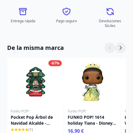
Entrega rápida
Pago seguro
Devoluciones
fáciles
De la misma marca
-67%
Funko POP!
Funko POP!
Funk
Pocket Pop Árbol de
FUNKO POP! 1614
Lla
Navidad Alcalde -
holiday Tiana - Disney
Wall
Disney Pesadilla antes
Princess
(1)
16,90 €
8,9