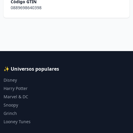
Código GTIN
0889698640398
✨ Universos populares
Disney
Harry Potter
Marvel & DC
Snoopy
Grinch
Looney Tunes