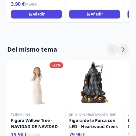
Navidad
3,90 €
11,90 €
Añadir
Añadir
Del mismo tema
-33%
Willow Tree
Jim Shore Heartwood Creek
Disn
Figura Willow Tree -
Figura de la Parca con
BOL
NAVIDAD DE NAVIDAD
LED - Heartwood Creek
DE 
PRI
19,90 €
79,90 €
29,90 €