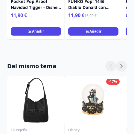
Pocket Pop Árbol
FUNKO Pop! 1446
Poc
Navidad Tigger - Disney
Diablo Donald con
mis
Winnie The Pooh
calabaza - Disney
Nav
11,90 €
11,90 €
6,9
16,90 €
Añadir
Añadir
Del mismo tema
-17%
Loungefly
Disney
Disn