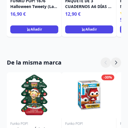
FUNKO POP! 1676
PAQUETE DE 3
Pos
Halloween Tweety (La
CUADERNOS A6 DÍAS DE
Nig
Bruja) - Looney Tunes
PEREZA - PEANUTS
Chr
16,90 €
12,90 €
5,9
Añadir
Añadir
De la misma marca
-30%
Funko POP!
Funko POP!
Funk