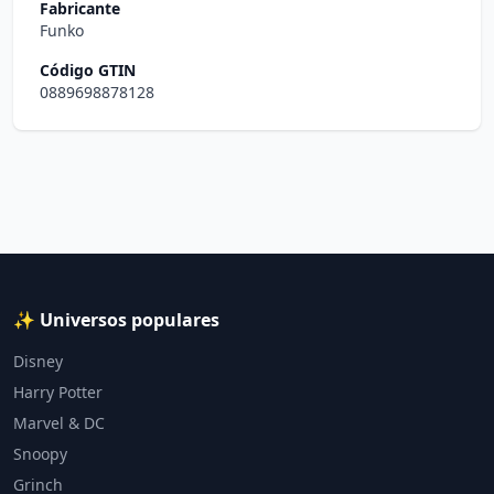
Fabricante
Funko
Código GTIN
0889698878128
✨ Universos populares
Disney
Harry Potter
Marvel & DC
Snoopy
Grinch