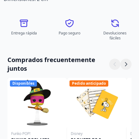
Entrega rápida
Pago seguro
Devoluciones
fáciles
Comprados frecuentemente
juntos
Disponibles
Pedido anticipado
Funko POP!
Disney
Disn