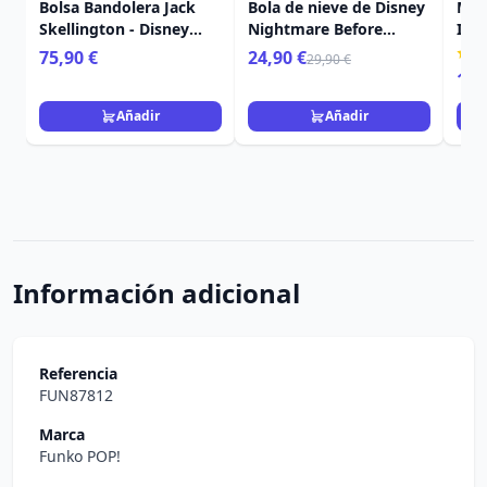
Bolsa Bandolera Jack
Bola de nieve de Disney
MIN
Skellington - Disney
Nightmare Before
IN 
Loungefly
Christmas
TRA
75,90 €
24,90 €
29,90 €
15,
Añadir
Añadir
Información adicional
Referencia
FUN87812
Marca
Funko POP!