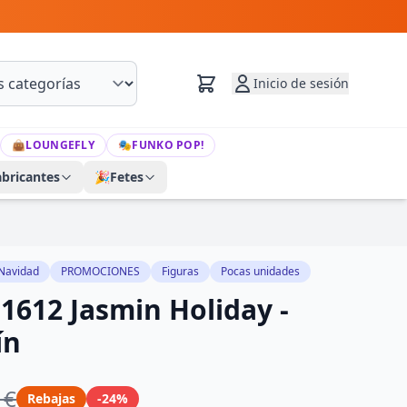
Inicio de sesión
👜
LOUNGEFLY
🎭
FUNKO POP!
abricantes
🎉
Fetes
Navidad
PROMOCIONES
Figuras
Pocas unidades
1612 Jasmin Holiday -
ín
 €
Rebajas
-24%