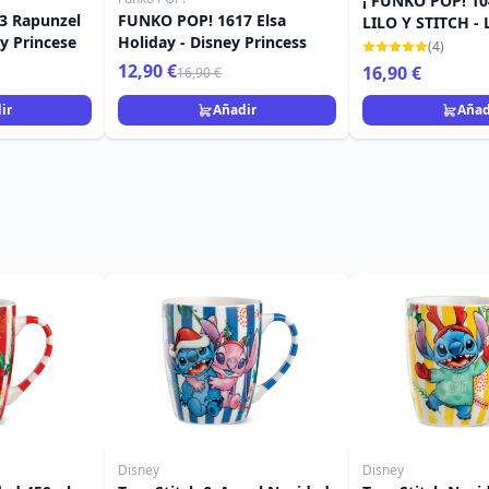
¡ FUNKO POP! 10
3 Rapunzel
FUNKO POP! 1617 Elsa
LILO Y STITCH - 
y Princese
Holiday - Disney Princess
(4)
12,90 €
16,90 €
16,90 €
ir
Añadir
Añad
Disney
Disney