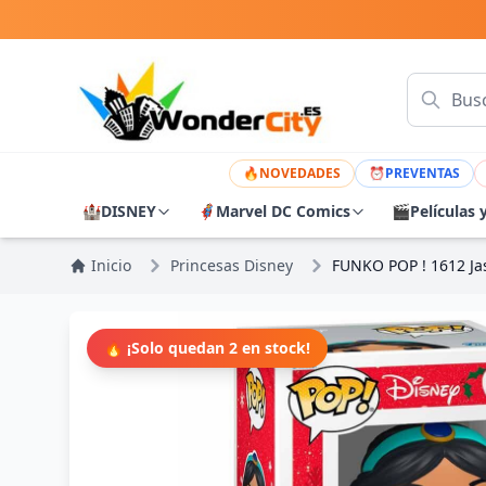
🔥
NOVEDADES
⏰
PREVENTAS
🏰
DISNEY
🦸
Marvel DC Comics
🎬
Películas 
Inicio
Princesas Disney
FUNKO POP ! 1612 Jas
🔥 ¡Solo quedan 2 en stock!