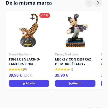
De la misma marca
-11%
Disney Traditions
Disney Traditions
Disn
TIGGER EN JACK-O-
MICKEY CON DISFRAZ
CAM
LANTERN CON
DE MURCIÉLAGO -
CAL
MURCIÉLAGO - DISNEY
DISNEY TRADITIONS
TRA
(8)
(1)
TRADITIONS
39,90 €
39,90 €
39,
44,90 €
Añadir
Añadir