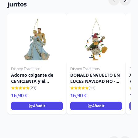
juntos
Disney Traditions
Disney Traditions
Disn
Adorno colgante de
DONALD ENVUELTO EN
Ado
CENICIENTA y el
LUCES NAVIDAD HO -
Rei
Príncipe - DISNEY
DISNEY TRADITIONS
TRA
(23)
(11)
TRADITIONS
16,90 €
16,90 €
16,
Añadir
Añadir