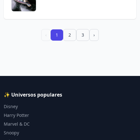
‹
1
2
3
›
✨ Universos populares
Disney
Harry Potter
Marvel & DC
Snoopy