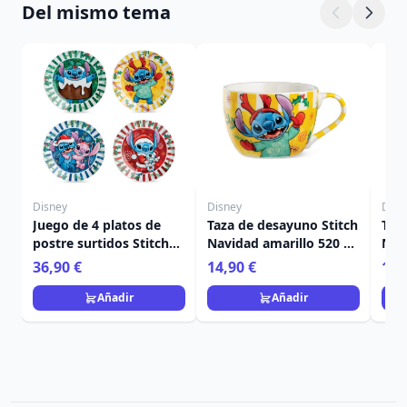
Del mismo tema
Disney
Disney
Disn
Juego de 4 platos de
Taza de desayuno Stitch
Taz
postre surtidos Stitch
Navidad amarillo 520 ml
Nav
Navidad - Egan Disney
- Egan Disney Home
Ega
36,90 €
14,90 €
14,
Home
Añadir
Añadir