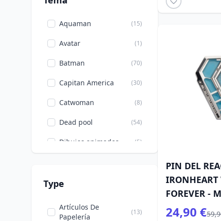
Tema
Aquaman
(15)
Avatar
(1)
Batman
(70)
Capitan America
(30)
Catwoman
(8)
Dead pool
(54)
Dibujos animados
(5)
Dinosaurios
(1)
PIN DEL RE
IRONHEART
Doctor Strange
(18)
Type
FOREVER - 
Doctore Strange
(15)
NEGRA
Artículos De
24,90 €
(13)
59,9
Papelería
Falcon
(4)