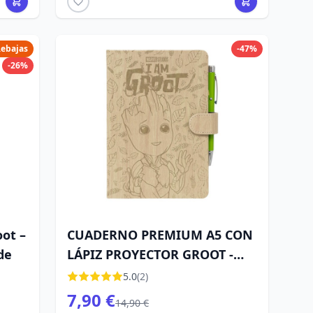
ebajas
-47%
-26%
oot –
CUADERNO PREMIUM A5 CON
de
LÁPIZ PROYECTOR GROOT -
MARVEL
5.0
(2)
7,90 €
14,90 €