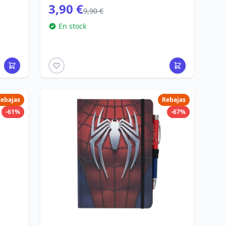
3,90 €
9,90 €
En stock
ebajas
Rebajas
-61%
-67%