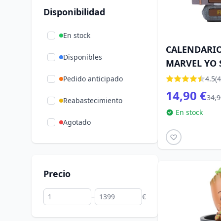
Disponibilidad
Widdop
(2)
En stock
CALENDARIO
Disponibles
MARVEL YO 
Pedido anticipado
4.5
(4
14,90 €
34,9
Reabastecimiento
En stock
Agotado
Precio
–
€