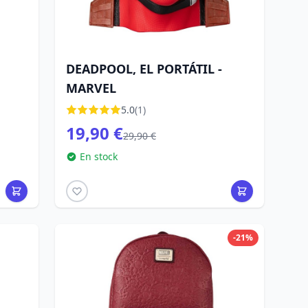
DEADPOOL, EL PORTÁTIL -
MARVEL
5.0
(1)
19,90 €
29,90 €
En stock
-21%