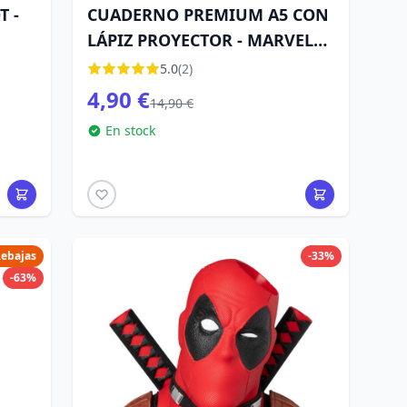
T -
CUADERNO PREMIUM A5 CON
LÁPIZ PROYECTOR - MARVEL
SPIDERMAN
5.0
(2)
4,90 €
14,90 €
En stock
ebajas
-33%
-63%