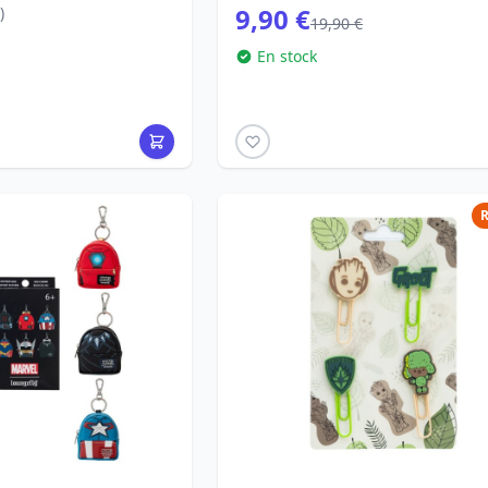
9,90 €
)
19,90 €
En stock
R