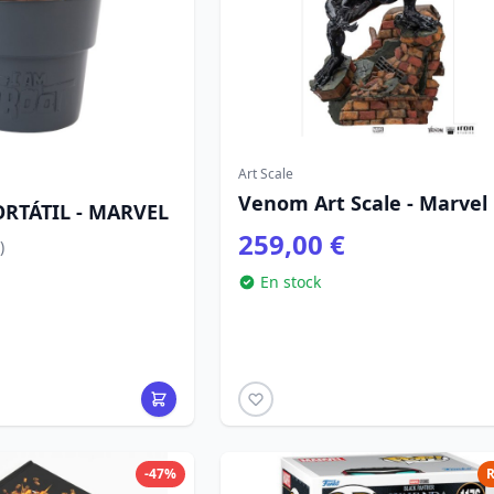
Art Scale
Venom Art Scale - Marvel
ORTÁTIL - MARVEL
259,00 €
)
En stock
-47%
R