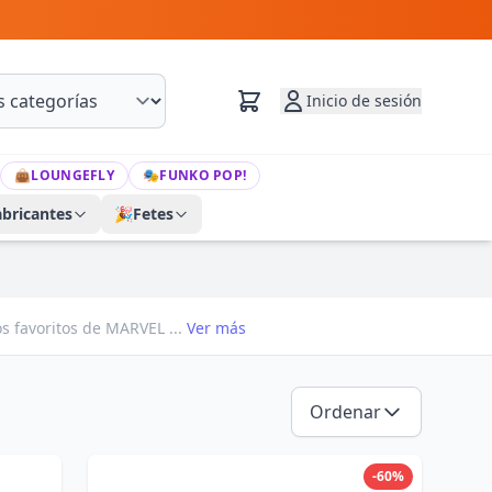
Inicio de sesión
👜
LOUNGEFLY
🎭
FUNKO POP!
abricantes
🎉
Fetes
s favoritos de MARVEL ...
Ver más
Ordenar
-60%