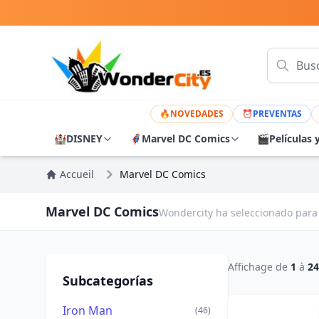
🔥
NOVEDADES
⏰
PREVENTAS
🏰
DISNEY
🦸
Marvel DC Comics
🎬
Películas 
Accueil
Marvel DC Comics
Marvel DC Comics
Wondercity ha seleccionado para 
Affichage de
1
à
24
Subcategorías
Iron Man
(46)