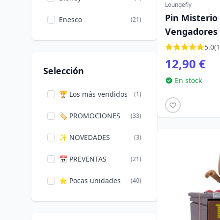
Thor
(18)
Loungefly
Pin Misterio
Enesco
(21)
Varios
(1)
Vengadores 
Venom
Erik
(18)
(9)
Loungefly
5.0
(1
12,90 €
Videojuegos
(2)
Funko
(359)
Selección
Vuelta al cole
En stock
(9)
Hot Toys
(2)
🏆 Los más vendidos
(1)
Wolverine
(36)
Iron Studios
(194)
🏷️ PROMOCIONES
(33)
Wonder Woman
(3)
Loungefly
(96)
✨ NOVEDADES
(3)
X-Men
(34)
NECA
(18)
vengadores
📅 PREVENTAS
(42)
(21)
Nemesis Now
(2)
⭐ Pocas unidades
(40)
Peers Hardy Group
(4)
ThreeZero
(1)