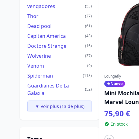
vengadores
(53)
Thor
(27)
Dead pool
(61)
Capitan America
(43)
Doctore Strange
(16)
Wolverine
(37)
Venom
(9)
Spiderman
(118)
Loungefly
Nuevo
Guardianes De La
(52)
Mini Mochila
Galaxia
Marvel Loun
▼ Voir plus (13 de plus)
75,90 €
En stock