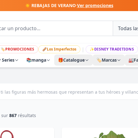
☀️ REBAJAS DE VERANO
·
Ver promociones
|
🏷
PROMOCIONES
🩹
Los Imperfectos
✨
DISNEY TRADITIONS
y Series
📚
manga
🎁
Catalogue
🏷️
Marcas
🏭
F
ti las figuras más hermosas que representan a tus héroes y villano
sur
867
résultats